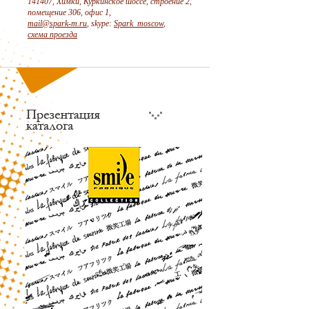
141407, Химки, Куркинское шоссе, строение 2,
помещение 306, офис 1,
mail@spark-m.ru
, skype:
Spark_moscow
,
схема проезда