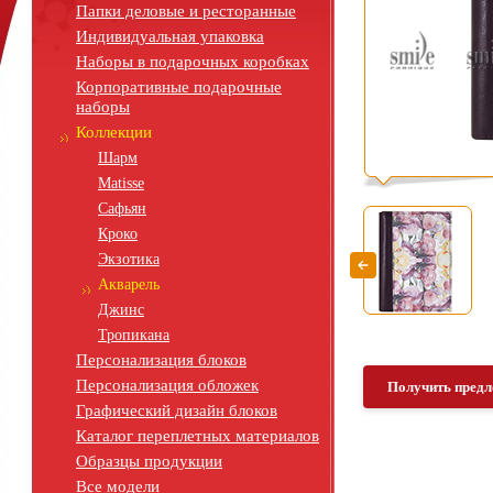
Папки деловые и ресторанные
Индивидуальная упаковка
Наборы в подарочных коробках
Корпоративные подарочные
наборы
Коллекции
Шарм
Matisse
Сафьян
Кроко
Экзотика
Акварель
Джинс
Тропикана
Персонализация блоков
Персонализация обложек
Получить предл
Графический дизайн блоков
Каталог переплетных материалов
Образцы продукции
Все модели