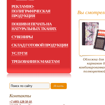
РЕКЛАМНО-
ПОЛИГРАФИЧЕСКАЯ
Вы смотрел
ПРОДУКЦИЯ
ПОШИВ И ПЕЧАТЬ НА
НАТУРАЛЬНЫХ ТКАНЯХ
СУВЕНИРЫ
СКЛАД ГОТОВОЙ ПРОДУКЦИИ
УСЛУГИ
Обложка для 
ТРЕБОВАНИЯ К МАКЕТАМ
карманом д
комбинированная
полноцветно
Контакты
+7 (495) 128-50-10
,