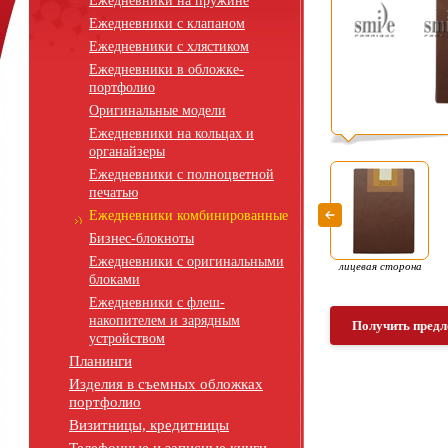
Ежедневники на пружине
Ежедневники с клапаном
Ежедневники с хлястиком
Ежедневники в обложке-
портфолио
Оригинальные модели
Ежедневники на кольцах и
органайзеры
Ежедневники с полноцветной
печатью
Ежедневники комбинированные
Бизнес-блокноты
Ежедневники с оригинальными
лицевая сторона
блоками
Ежедневники с флеш-
накопителем и зарядным
Получить предл
устройством
Планинги
Изделия в съемных обложках
портфолио
Визитницы, кредитницы