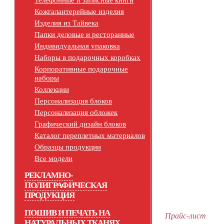
Телефонные и записные книги
Кожгалантерейные изделия
Изделия из Тайвека
Папки деловые и ресторанные
Индивидуальная упаковка
Наборы в подарочных коробках
Корпоративные подарочные
наборы
Коллекции
Персонализация блоков
Персонализация обложек
Графический дизайн блоков
Каталог переплетных материалов
Образцы продукции
Все модели
РЕКЛАМНО-
ПОЛИГРАФИЧЕСКАЯ
ПРОДУКЦИЯ
ПОШИВ И ПЕЧАТЬ НА
Прайс-лист
НАТУРАЛЬНЫХ ТКАНЯХ