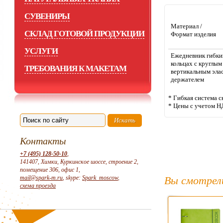
СУВЕНИРЫ
Материал /
СКЛАД ГОТОВОЙ ПРОДУКЦИИ
Формат изде
УСЛУГИ
Ежедневник гибки
кольцах с круглым
ТРЕБОВАНИЯ К МАКЕТАМ
вертикальным эл
держателем
* Гибкая система с
* Цены с учетом Н
Контакты
+7 (495) 128-50-10
,
141407, Химки, Куркинское шоссе, строение 2,
помещение 306, офис 1,
mail@spark-m.ru
, skype:
Spark_moscow
,
Вы смотрел
схема проезда