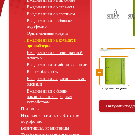
Ежедневники на пружине
Ежедневники с клапаном
Ежедневники с хлястиком
Ежедневники в обложке-
портфолио
Оригинальные модели
Ежедневники на кольцах и
органайзеры
Ежедневники с полноцветной
печатью
Ежедневники комбинированные
Бизнес-блокноты
Ежедневники с оригинальными
блоками
лицевая сторона
Ежедневники с флеш-
накопителем и зарядным
устройством
Получить предл
Планинги
Изделия в съемных обложках
портфолио
Визитницы, кредитницы