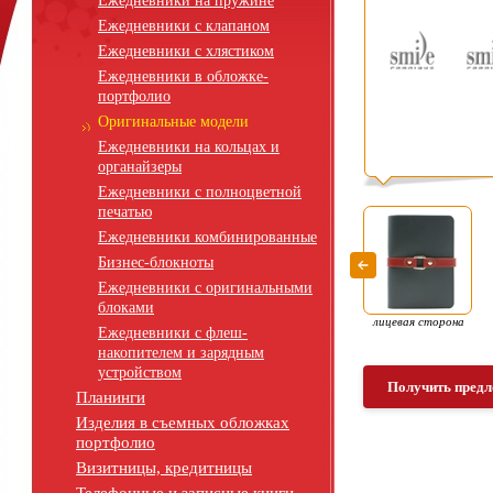
Ежедневники на пружине
Ежедневники с клапаном
Ежедневники с хлястиком
Ежедневники в обложке-
портфолио
Оригинальные модели
Ежедневники на кольцах и
органайзеры
Ежедневники с полноцветной
печатью
Ежедневники комбинированные
Бизнес-блокноты
Ежедневники с оригинальными
блоками
лицевая сторона
Ежедневники с флеш-
накопителем и зарядным
устройством
Получить предл
Планинги
Изделия в съемных обложках
портфолио
Визитницы, кредитницы