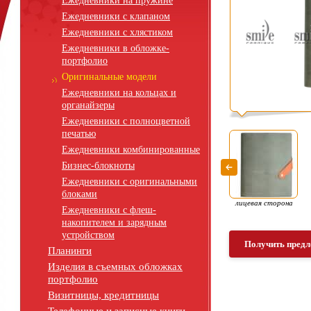
Ежедневники на пружине
Ежедневники с клапаном
Ежедневники с хлястиком
Ежедневники в обложке-
портфолио
Оригинальные модели
Ежедневники на кольцах и
органайзеры
Ежедневники с полноцветной
печатью
Ежедневники комбинированные
Бизнес-блокноты
Ежедневники с оригинальными
блоками
лицевая сторона
Ежедневники с флеш-
накопителем и зарядным
устройством
Получить предл
Планинги
Изделия в съемных обложках
портфолио
Визитницы, кредитницы