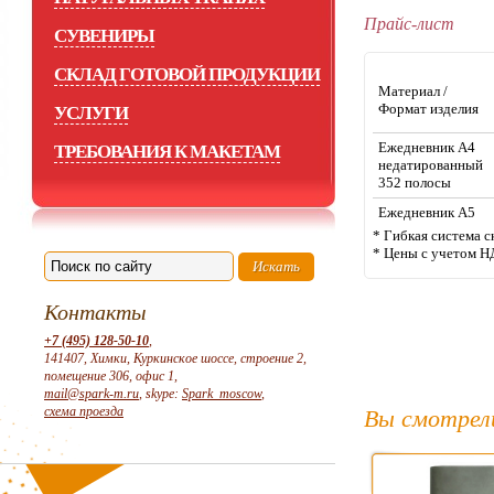
Прайс-лист
СУВЕНИРЫ
СКЛАД ГОТОВОЙ ПРОДУКЦИИ
Материал /
Формат изделия
УСЛУГИ
Ежедневник А4
ТРЕБОВАНИЯ К МАКЕТАМ
недатированный
352 полосы
Ежедневник А5
* Гибкая система с
* Цены с учетом Н
Контакты
+7 (495) 128-50-10
,
141407, Химки, Куркинское шоссе, строение 2,
помещение 306, офис 1,
mail@spark-m.ru
, skype:
Spark_moscow
,
схема проезда
Вы смотрел