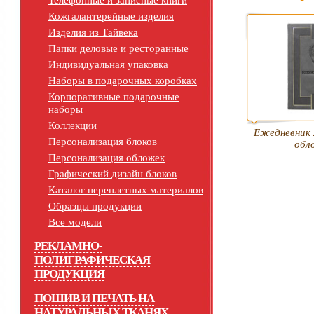
Телефонные и записные книги
Кожгалантерейные изделия
Изделия из Тайвека
Папки деловые и ресторанные
Индивидуальная упаковка
Наборы в подарочных коробках
Корпоративные подарочные
наборы
Коллекции
Ежедневник 
Персонализация блоков
обл
Персонализация обложек
Графический дизайн блоков
Каталог переплетных материалов
Образцы продукции
Все модели
РЕКЛАМНО-
ПОЛИГРАФИЧЕСКАЯ
ПРОДУКЦИЯ
ПОШИВ И ПЕЧАТЬ НА
НАТУРАЛЬНЫХ ТКАНЯХ