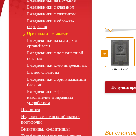
Ежедневники на пружине
Ежедневники с клапаном
Ежедневники с хлястиком
Ежедневники в обложке-
портфолио
Оригинальные модели
Ежедневники на кольцах и
органайзеры
Ежедневники с полноцветной
печатью
Ежедневники комбинированные
общий вид
Бизнес-блокноты
Ежедневники с оригинальными
блоками
Получить пр
Ежедневники с флеш-
накопителем и зарядным
устройством
Планинги
Изделия в съемных обложках
портфолио
Визитницы, кредитницы
Вы смотре