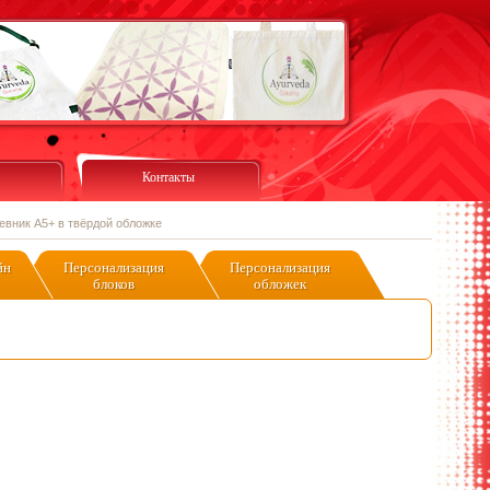
Контакты
евник А5+ в твёрдой обложке
йн
Персонализация
Персонализация
блоков
обложек