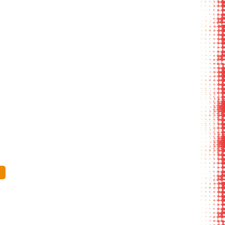
снение с
угол обложки
раскрытый вид
гированием