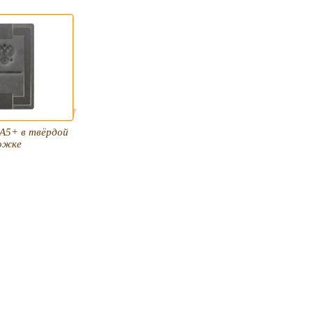
А5+ в твёрдой
ожке