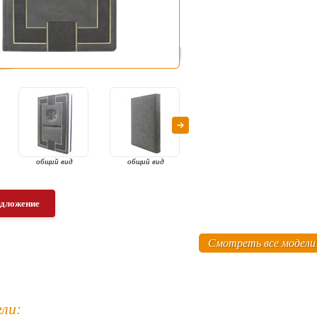
общий вид
общий вид
раскрытый вид
ти
фоль
едложение
Смотреть все модели
ли: