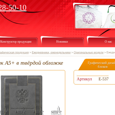
28-50-10
Конструктор продукции
Новинки
О нас
рафическая продукция
>
Ежедневники, еженедельники
>
Оригинальные модели
>
Ежедн
к А5+ в твёрдой обложке
Графический диза
блоков
Артикул
Е-537