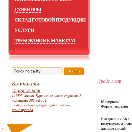
СУВЕНИРЫ
СКЛАД ГОТОВОЙ ПРОДУКЦИИ
УСЛУГИ
ТРЕБОВАНИЯ К МАКЕТАМ
Прайс-лист
Контакты
+7 (495) 128-50-10
,
141407, Химки, Куркинское шоссе, строение 2,
помещение 306, офис 1,
Материал /
mail@spark-m.ru
, skype:
Spark_moscow
,
Формат изделия
схема проезда
Ежедневник А6 с
полукруглым клап
датированный/