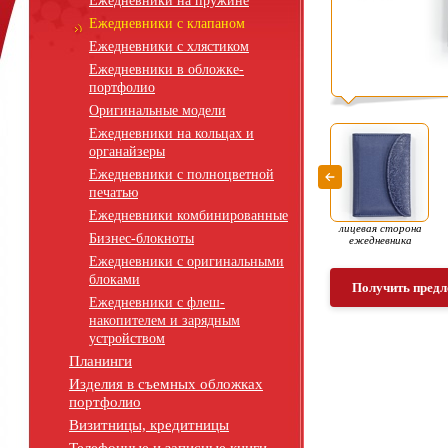
Ежедневники на пружине
Ежедневники с клапаном
Ежедневники с хлястиком
Ежедневники в обложке-
портфолио
Оригинальные модели
Ежедневники на кольцах и
органайзеры
Ежедневники с полноцветной
печатью
Ежедневники комбинированные
лицевая сторона
Бизнес-блокноты
ежедневника
Ежедневники с оригинальными
блоками
Получить предл
Ежедневники с флеш-
накопителем и зарядным
устройством
Планинги
Изделия в съемных обложках
портфолио
Визитницы, кредитницы