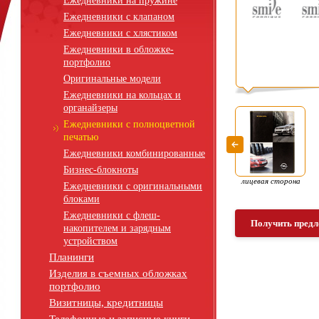
Ежедневники на пружине
Ежедневники с клапаном
Ежедневники с хлястиком
Ежедневники в обложке-
портфолио
Оригинальные модели
Ежедневники на кольцах и
органайзеры
Ежедневники с полноцветной
печатью
Ежедневники комбинированные
Бизнес-блокноты
лицевая сторона
Ежедневники с оригинальными
блоками
Ежедневники с флеш-
Получить предл
накопителем и зарядным
устройством
Планинги
Изделия в съемных обложках
портфолио
Визитницы, кредитницы