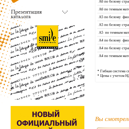
А6 по белому стра
А6 по темным мат
А5 по белому
фио
А5
по белому стра
А5
по темным мат
А4
по белому
фио
А4
по белому стра
А4
по темным мат
* Гибкая система с
* Цены с учетом Н
Вы смотрел