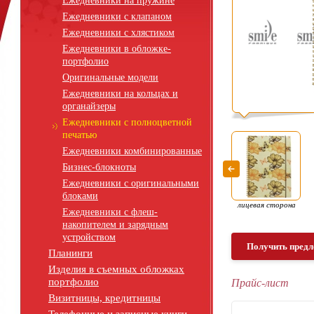
Ежедневники на пружине
Ежедневники с клапаном
Ежедневники с хлястиком
Ежедневники в обложке-
портфолио
Оригинальные модели
Ежедневники на кольцах и
органайзеры
Ежедневники с полноцветной
печатью
Ежедневники комбинированные
Бизнес-блокноты
Ежедневники с оригинальными
блоками
лицевая сторона
Ежедневники с флеш-
накопителем и зарядным
устройством
Получить предл
Планинги
Изделия в съемных обложках
портфолио
Прайс-лист
Визитницы, кредитницы