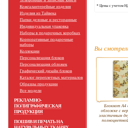
Телефонные и записные книги
* Цены с учетом Н
Кожгалантерейные изделия
Изделия из Тайвека
Папки деловые и ресторанные
Индивидуальная упаковка
Наборы в подарочных коробках
Корпоративные подарочные
наборы
Вы смотрел
Коллекции
Персонализация блоков
Персонализация обложек
Графический дизайн блоков
Каталог переплетных материалов
Образцы продукции
Все модели
РЕКЛАМНО-
ПОЛИГРАФИЧЕСКАЯ
Блокнот А4 
обложке с ве
ПРОДУКЦИЯ
эластичным д
полноцветно
ПОШИВ И ПЕЧАТЬ НА
НАТУРАЛЬНЫХ ТКАНЯХ