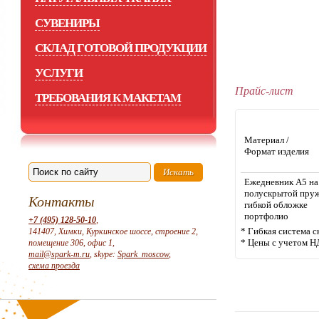
СУВЕНИРЫ
СКЛАД ГОТОВОЙ ПРОДУКЦИИ
УСЛУГИ
Прайс-лист
ТРЕБОВАНИЯ К МАКЕТАМ
Материал /
Формат изделия
Ежедневник А5 на
полускрытой пруж
Контакты
гибкой обложке
портфолио
+7 (495) 128-50-10
,
* Гибкая система с
141407, Химки, Куркинское шоссе, строение 2,
* Цены с учетом Н
помещение 306, офис 1,
mail@spark-m.ru
, skype:
Spark_moscow
,
схема проезда