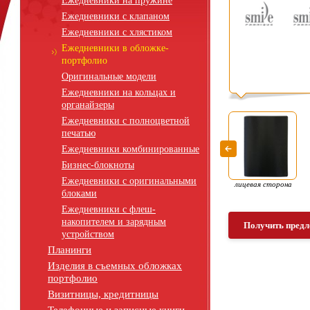
Ежедневники на пружине
Ежедневники с клапаном
Ежедневники с хлястиком
Ежедневники в обложке-
портфолио
Оригинальные модели
Ежедневники на кольцах и
органайзеры
Ежедневники с полноцветной
печатью
Ежедневники комбинированные
Бизнес-блокноты
Ежедневники с оригинальными
лицевая сторона
блоками
Ежедневники с флеш-
накопителем и зарядным
Получить предл
устройством
Планинги
Изделия в съемных обложках
портфолио
Визитницы, кредитницы