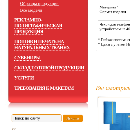
Образцы продукции
Материал /
Все модели
Формат изделия
РЕКЛАМНО-
Чехол для телефон
ПОЛИГРАФИЧЕСКАЯ
устройством на 
ПРОДУКЦИЯ
* Гибкая система с
ПОШИВ И ПЕЧАТЬ НА
* Цены с учетом Н
НАТУРАЛЬНЫХ ТКАНЯХ
СУВЕНИРЫ
СКЛАД ГОТОВОЙ ПРОДУКЦИИ
УСЛУГИ
Вы смотрел
ТРЕБОВАНИЯ К МАКЕТАМ