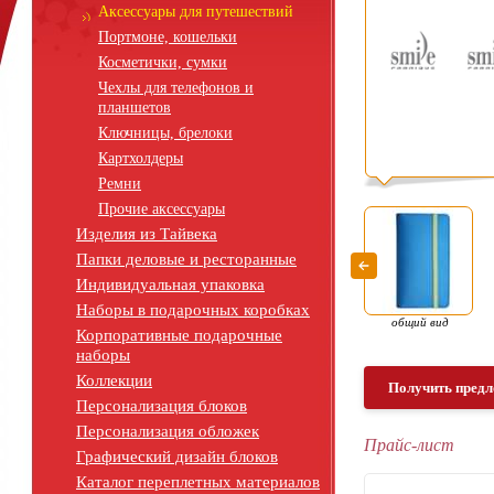
Аксессуары для путешествий
Портмоне, кошельки
Косметички, сумки
Чехлы для телефонов и
планшетов
Ключницы, брелоки
Картхолдеры
Ремни
Прочие аксессуары
Изделия из Тайвека
Папки деловые и ресторанные
Индивидуальная упаковка
Наборы в подарочных коробках
общий вид
Корпоративные подарочные
наборы
Коллекции
Получить предл
Персонализация блоков
Персонализация обложек
Прайс-лист
Графический дизайн блоков
Каталог переплетных материалов