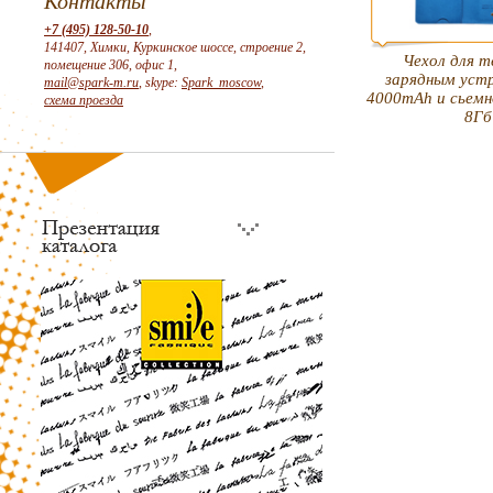
Контакты
+7 (495) 128-50-10
,
141407, Химки, Куркинское шоссе, строение 2,
Чехол для т
помещение 306, офис 1,
зарядным уст
mail@spark-m.ru
, skype:
Spark_moscow
,
4000mAh и сьемн
схема проезда
8Гб