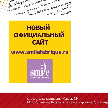
© Все права защищены «Спарк-M»
141407, Химки, Куркинское шоссе, строение 2, помеще