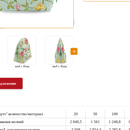
вид с боку
вид с боку
раскрытый вид
вид с
едложение
рте" количество/материал
20
50
100
тиковая молний
2 040,5
1 561
1 248,8
1
жа*, пластиковая молния
3 568
2 854,4
2 285,8
2