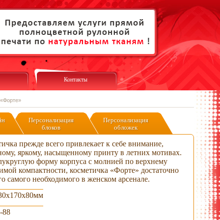
Контакты
 «Форте»
йн
Персонализация
Персонализация
блоков
обложек
ичка прежде всего привлекает к себе внимание,
ному, яркому, насыщенному принту в летних мотивах.
лукруглую форму корпуса с молнией по верхнему
димой компактности, косметичка «Форте» достаточно
го самого необходимого в женском арсенале.
30х170х80мм
-88