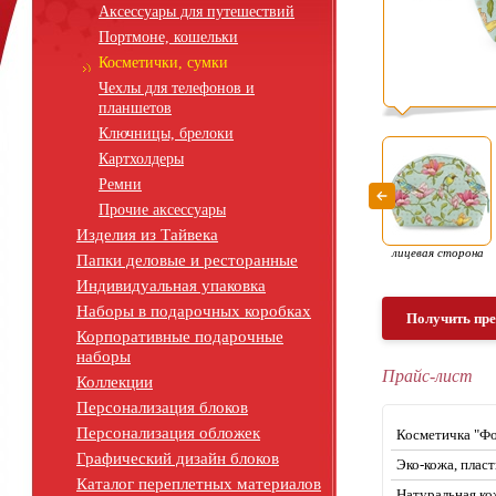
Аксессуары для путешествий
Портмоне, кошельки
Косметички, сумки
Чехлы для телефонов и
планшетов
Ключницы, брелоки
Картхолдеры
Ремни
Прочие аксессуары
Изделия из Тайвека
лицевая сторона
Папки деловые и ресторанные
Индивидуальная упаковка
Наборы в подарочных коробках
Получить пр
Корпоративные подарочные
наборы
Прайс-лист
Коллекции
Персонализация блоков
Персонализация обложек
Косметичка "Фо
Графический дизайн блоков
Эко-кожа, плас
Каталог переплетных материалов
Натуральная ко