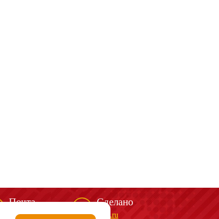
Почта
Сделано
mail@spark-m.ru
biga.ru