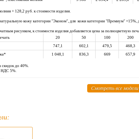
олния + 128,2 руб. к стоимости изделия.
 натуральную кожу категории "Эконом", для кожи категории "Премиум" +15%
печатным рисунком, к стоимости изделия добавляется цена за полноцве
ечать
20
50
100
200
747,1
602,1
479,5
468,3
жа*
1 048,1
836,3
669
657,9
а скидок до 40%.
м НДС 5%.
Смотреть все модели
ли: