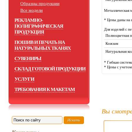
Образцы продукции
Все модели
Металлическая м
РЕКЛАМНО-
* Цены даны на
ПОЛИГРАФИЧЕСКАЯ
Для изделий с 
ПРОДУКЦИЯ
Полноцветная п
ПОШИВ И ПЕЧАТЬ НА
Кожзам
НАТУРАЛЬНЫХ ТКАНЯХ
Натуральная ко
СУВЕНИРЫ
* Гибкая систем
* Цены с учето
СКЛАД ГОТОВОЙ ПРОДУКЦИИ
УСЛУГИ
ТРЕБОВАНИЯ К МАКЕТАМ
Вы смотре