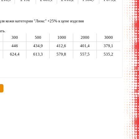
, для кожи категории "Люкс" +25% к цене изделия
тную печать.
300
500
1000
2000
3000
446
434,9
412,6
401,4
379,1
624,4
613,3
579,8
557,5
535,2