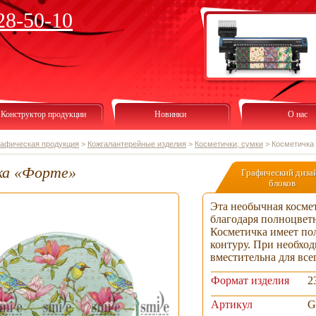
28-50-10
Конструктор продукции
Новинки
О нас
рафическая продукция
>
Кожгалантерейные изделия
>
Косметички, сумки
>
Косметичка
ка «Форте»
Графический диза
блоков
Эта необычная космет
благодаря полноцвет
Косметичка имеет по
контуру. При необхо
вместительна для все
Формат изделия
2
Артикул
G