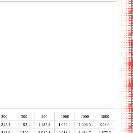
 наполнением
200
300
500
1000
2000
3000
 215,4
1 193,1
1 137,3
1 070,4
1 003,5
958,9
 218,9
2 152
2 085,1
2 018,2
1 984,7
1 873,2