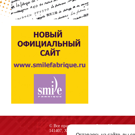
© Все права защищены «Спарк-M»
141407, Химки, Куркинское шоссе, строение 2
Оставаясь на сайте, вы с