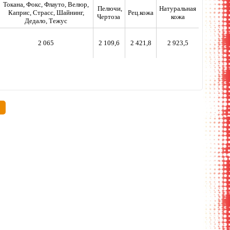
Токана, Фокс, Флауто, Велюр,
Пелючи,
Натуральная
Каприс, Страсс, Шайнинг,
Рец.кожа
Чертоза
кожа
Дедало, Тежус
2 065
2 109,6
2 421,8
2 923,5