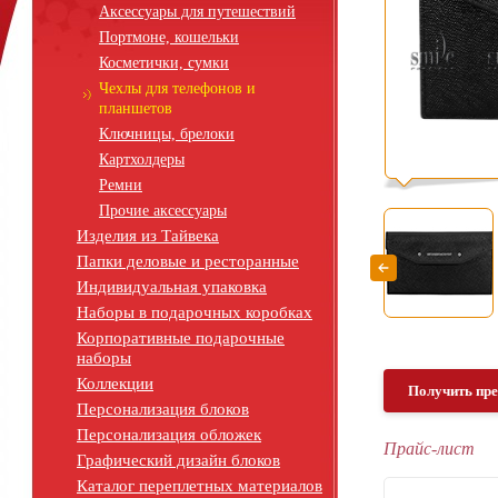
Аксессуары для путешествий
Портмоне, кошельки
Косметички, сумки
Чехлы для телефонов и
планшетов
Ключницы, брелоки
Картхолдеры
Ремни
Прочие аксессуары
Изделия из Тайвека
Папки деловые и ресторанные
Индивидуальная упаковка
Наборы в подарочных коробках
Корпоративные подарочные
наборы
Коллекции
Получить пр
Персонализация блоков
Персонализация обложек
Прайс-лист
Графический дизайн блоков
Каталог переплетных материалов