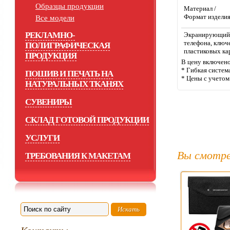
Образцы продукции
Материал /
Формат издели
Все модели
РЕКЛАМНО-
Экранирующий 
телефона, ключ
ПОЛИГРАФИЧЕСКАЯ
пластиковых ка
ПРОДУКЦИЯ
В цену включено
* Гибкая систем
ПОШИВ И ПЕЧАТЬ НА
* Цены с учето
НАТУРАЛЬНЫХ ТКАНЯХ
СУВЕНИРЫ
СКЛАД ГОТОВОЙ ПРОДУКЦИИ
УСЛУГИ
Вы смотре
ТРЕБОВАНИЯ К МАКЕТАМ