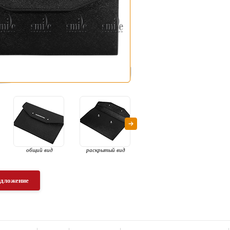
общий вид
раскрытый вид
раскрытый вид с
раск
вложением
в
едложение