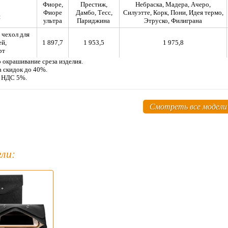
Фиоре,
Престиж,
Небраска, Мадера, Ачеро,
Фиоре
Дамбо, Тесс,
Силуэтте, Корк, Пони, Идея термо,
я
ультра
Париджина
Этруско, Филиграна
чехол для
ей,
1 897,7
1 953,5
1 975,8
рт
 окрашивание среза изделия.
а скидок до 40%.
м НДС 5%.
Смотреть все модели
ли: