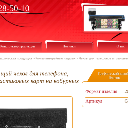
28-50-10
Конструктор продукции
Новинки
О нас
рафическая продукция
>
Кожгалантерейные изделия
>
Чехлы для телефонов и планшет
щий чехол для телефона,
Графический диза
блоков
ластиковых карт на кобурных
Формат изделия
2
Артикул
G