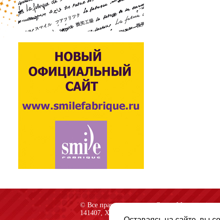
© Все права защищены «Спарк-M»
141407, Химки, Куркинское шоссе, строение 2
Оставаясь на сайте, вы с