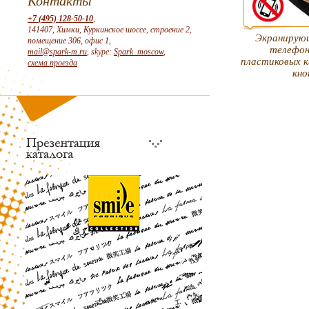
Контакты
+7 (495) 128-50-10
,
141407, Химки, Куркинское шоссе, строение 2,
Экранирующ
помещение 306, офис 1,
телефон
mail@spark-m.ru
, skype:
Spark_moscow
,
пластиковых к
схема проезда
кно