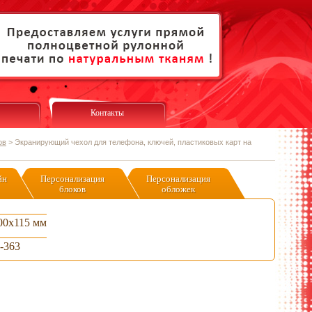
Контакты
ов
>
Экранирующий чехол для телефона, ключей, пластиковых карт на
йн
Персонализация
Персонализация
блоков
обложек
00х115 мм
-363