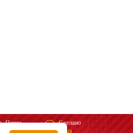
Почта
Сделано
mail@spark-m.ru
biga.ru