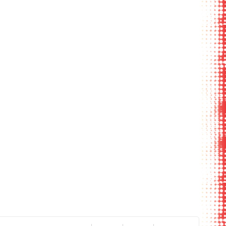
рытый вид с
раскрытый вид с
кнопки
ассортимент
ложением
вложением