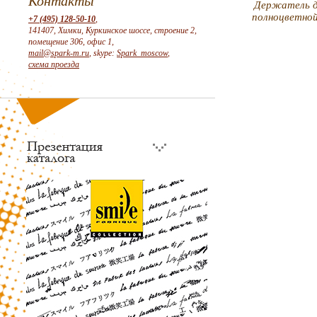
Контакты
Держатель д
полноцветно
+7 (495) 128-50-10
,
141407, Химки, Куркинское шоссе, строение 2,
помещение 306, офис 1,
mail@spark-m.ru
, skype:
Spark_moscow
,
схема проезда