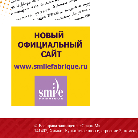
© Все права защищены «Спарк-M»
141407, Химки, Куркинское шоссе, строение 2, помеще