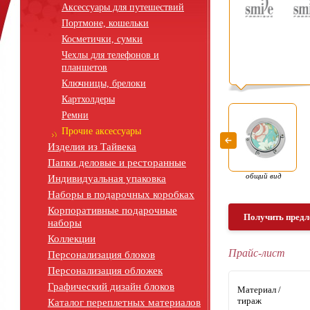
Аксессуары для путешествий
Портмоне, кошельки
Косметички, сумки
Чехлы для телефонов и
планшетов
Ключницы, брелоки
Картхолдеры
Ремни
Прочие аксессуары
Изделия из Тайвека
Папки деловые и ресторанные
общий вид
Индивидуальная упаковка
Наборы в подарочных коробках
Корпоративные подарочные
Получить предл
наборы
Коллекции
Прайс-лист
Персонализация блоков
Персонализация обложек
Графический дизайн блоков
Материал /
тираж
Каталог переплетных материалов