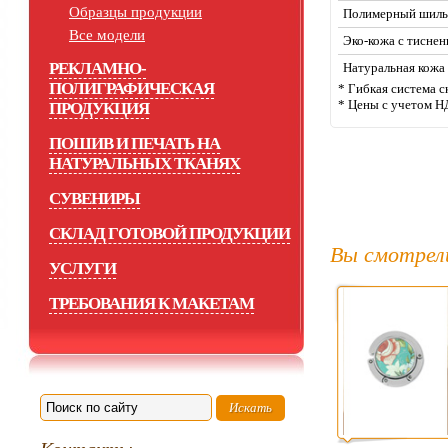
Образцы продукции
Полимерный шиль
Все модели
Эко-кожа с тисне
РЕКЛАМНО-
Натуральная кожа
ПОЛИГРАФИЧЕСКАЯ
* Гибкая система с
* Цены с учетом Н
ПРОДУКЦИЯ
ПОШИВ И ПЕЧАТЬ НА
НАТУРАЛЬНЫХ ТКАНЯХ
СУВЕНИРЫ
СКЛАД ГОТОВОЙ ПРОДУКЦИИ
Вы смотрел
УСЛУГИ
ТРЕБОВАНИЯ К МАКЕТАМ