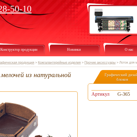
28-50-10
Конструктор продукции
Новинки
О нас
рафическая продукция
>
Кожгалантерейные изделия
>
Прочие аксессуары
>
Лоток для 
 мелочей из натуральной
Графический диза
блоков
Артикул
G-365