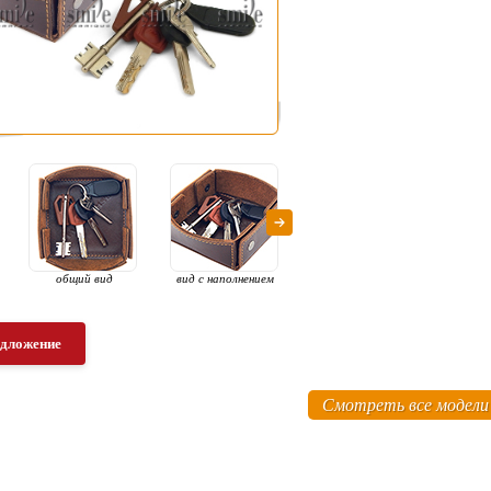
общий вид
вид с наполнением
общий вид
в
едложение
Смотреть все модели