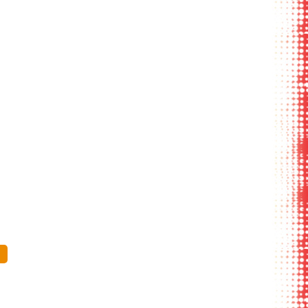
ид с боку
крепление на
в разобранном виде
кнопках