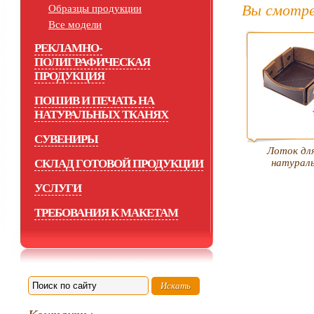
Вы смотре
Образцы продукции
Все модели
РЕКЛАМНО-
ПОЛИГРАФИЧЕСКАЯ
ПРОДУКЦИЯ
ПОШИВ И ПЕЧАТЬ НА
НАТУРАЛЬНЫХ ТКАНЯХ
СУВЕНИРЫ
Лоток для
СКЛАД ГОТОВОЙ ПРОДУКЦИИ
натурал
УСЛУГИ
ТРЕБОВАНИЯ К МАКЕТАМ