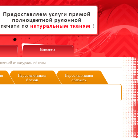
Контакты
мелочей из натуральной кожи
йн
Персонализация
Персонализация
блоков
обложек