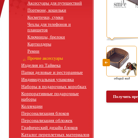
Аксессуары для путешествий
Портмоне, кошельки
Косметички, сумки
Чехлы для телефонов и
планшетов
Ключницы, брелоки
Картхолдеры
Ремни
Прочие аксессуары
Изделия из Тайвека
Папки деловые и ресторанные
общий вид
Индивидуальная упаковка
Наборы в подарочных коробках
Корпоративные подарочные
Получить пр
наборы
Коллекции
Персонализация блоков
Персонализация обложек
Графический дизайн блоков
Каталог переплетных материалов