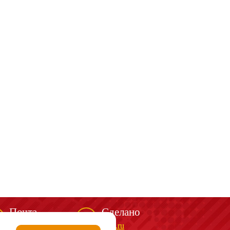
Почта
Сделано
mail@spark-m.ru
biga.ru