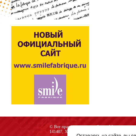
© Все права защищены «Спарк-M»
141407, Химки, Куркинское шоссе, строение 2
Оставаясь на сайте, вы с