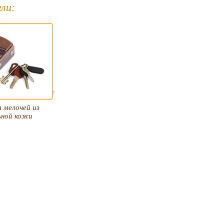
ли:
 мелочей из
ьной кожи