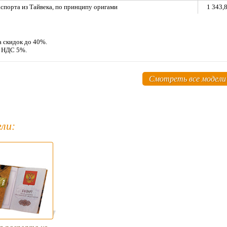
спорта из Тайвека, по принципу оригами
1 343,
а скидок до 40%.
м НДС 5%.
Смотреть все модели
ли: