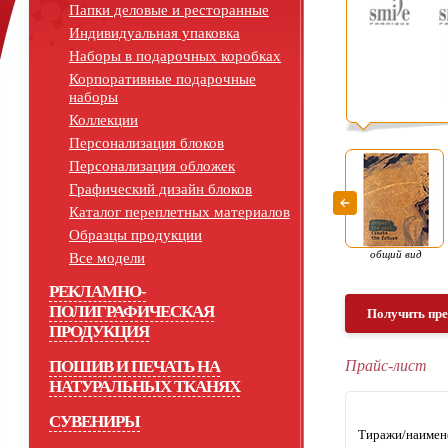
Папки деловые и ресторанные
Индивидуальная упаковка
Наборы в подарочных коробках
Корпоративные подарочные
наборы
Коллекции
Персонализация блоков
Персонализация обложек
Графический дизайн блоков
Каталог переплетных материалов
Образцы продукции
общий вид
Все модели
РЕКЛАМНО-
ПОЛИГРАФИЧЕСКАЯ
Получить пр
ПРОДУКЦИЯ
ПОШИВ И ПЕЧАТЬ НА
Прайс-лист
НАТУРАЛЬНЫХ ТКАНЯХ
СУВЕНИРЫ
Тиражи/наимен