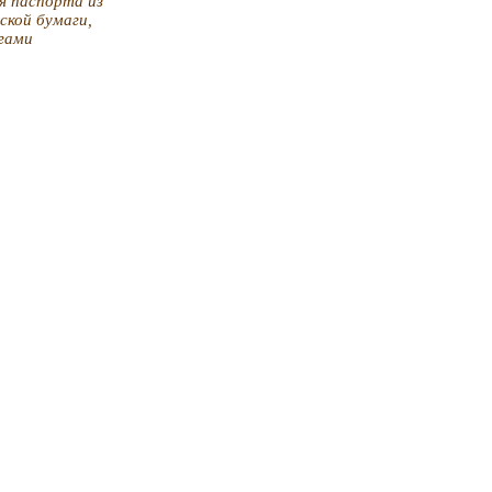
я паспорта из
ской бумаги,
гами