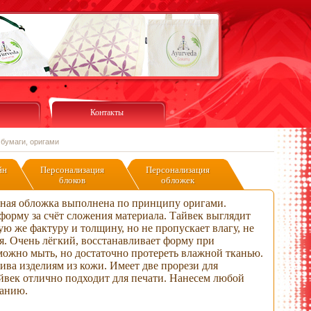
Контакты
 бумаги, оригами
йн
Персонализация
Персонализация
блоков
обложек
ная обложка выполнена по принципу оригами.
форму за счёт сложения материала. Тайвек выглядит
кую же фактуру и толщину, но не пропускает влагу, не
ся. Очень лёгкий, восстанавливает форму при
ожно мыть, но достаточно протереть влажной тканью.
ива изделиям из кожи. Имеет две прорези для
йвек отлично подходит для печати. Нанесем любой
ланию.