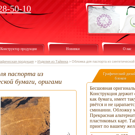
28-50-10
Конструктор продукции
Новинки
О нас
рафическая продукция
>
Изделия из Тайвека
>
Обложка для паспорта из синтетической
ля паспорта из
Графический диза
блоков
ской бумаги, оригами
Бесшовная оригиналь
Конструкция держит 
как бумага, имеет та
рвётся и не царапает
сминании. Обложку м
Прекрасная альтернат
пластиковых карт. Та
принт по вашему же