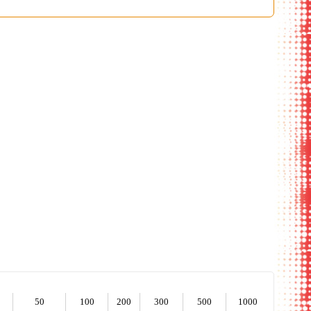
бщий вид
ассортимент
50
100
200
300
500
1000