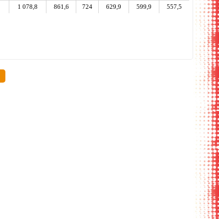
8
1 078,8
861,6
724
629,9
599,9
557,5