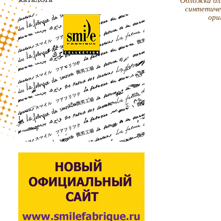
Обложка дл
синтетиче
ори