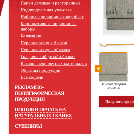
Папки деловые и ресторанные
Индивидуальная упаковка
Наборы в подарочных коробках
Корпоративные подарочные
наборы
Коллекции
Персонализация блоков
Персонализация обложек
Графический дизайн блоков
Каталог переплетных материалов
Образцы продукции
Все модели
лицевая сторона
РЕКЛАМНО-
планинга
ПОЛИГРАФИЧЕСКАЯ
ПРОДУКЦИЯ
Получить предл
ПОШИВ И ПЕЧАТЬ НА
НАТУРАЛЬНЫХ ТКАНЯХ
СУВЕНИРЫ