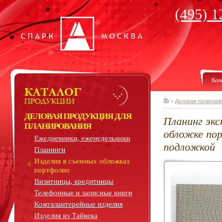
(495) 1
Кон
>
Деловая полиграф
ДЕЛОВАЯ ПРОДУКЦИЯ ДЛЯ
Планинг экс
ПЛАНИРОВАНИЯ
обложке по
Ежедневники, еженедельники
подложкой
Планинги
Изделия в съемных обложках
портфолио
Визитницы, кредитницы
Телефонные и записные книги
Кожгалантерейные изделия
Изделия из Тайвека