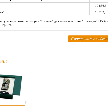
10 856,8
жа*
16 262,3
а натуральную кожу категории "Эконом", для кожи категории "Премиу
м НДС 5%.
Смотреть все модели
ли: