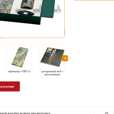
тревелер «VIP-2»
раскрытый вид с
несессер для
рас
наполнением
украшений «VIP»
едложение
чной коробке количество/материал
10