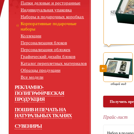
Папки деловые и ресторанные
Индивидуальная упаковка
Наборы в подарочных коробках
Корпоративные подарочные
наборы
Коллекции
Персонализация блоков
Персонализация обложек
Графический дизайн блоков
Каталог переплетных материалов
Образцы продукции
Все модели
общий вид
РЕКЛАМНО-
ПОЛИГРАФИЧЕСКАЯ
ПРОДУКЦИЯ
Получить пр
ПОШИВ И ПЕЧАТЬ НА
НАТУРАЛЬНЫХ ТКАНЯХ
Прайс-лист
СУВЕНИРЫ
Набор в подаро