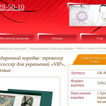
28-50-10
Конструктор продукции
Новинки
О нас
рафическая продукция
>
Корпоративные подарочные наборы
>
Набор в подарочной кор
дарочной коробке: тревелер
Графический диза
блоков
есессер для украшений «VIP»,
ажные
Артикул
АК-8
Формат
320х
коробки
Наполнение
1.Тре
коробки
укра
бага