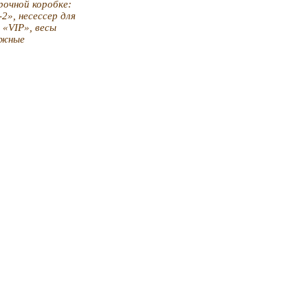
рочной коробке:
2», несессер для
 «VIP», весы
ажные