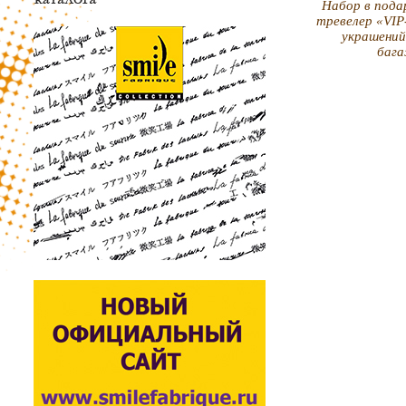
Набор в пода
тревелер «VIP-
украшений
баг