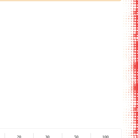
крытый вид
весы багажные
ассортимент
ассортимент
20
30
50
100