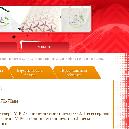
Контакты
обке: тревелер «VIP-2», несессер для украшений «VIP», весы багажные
йн
Персонализация
Персонализация
блоков
обложек
6
270х70мм
велер «VIP-2» с полноцветной печатью 2. Несессер для
шений «VIP» с полноцветной печатью 3. весы
жные