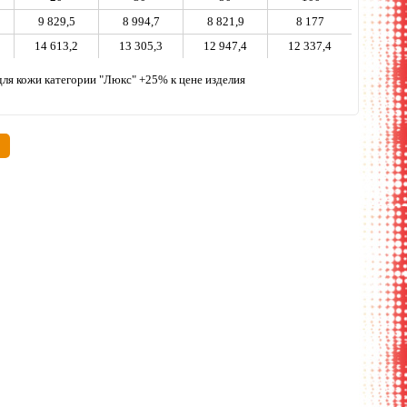
9 829,5
8 994,7
8 821,9
8 177
14 613,2
13 305,3
12 947,4
12 337,4
м" +15%, для кожи категории "Люкс" +25% к цене изделия