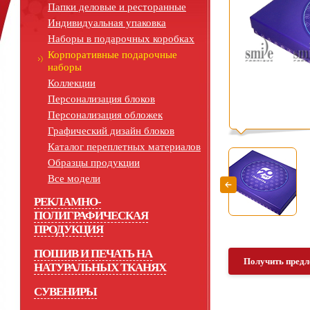
Папки деловые и ресторанные
Индивидуальная упаковка
Наборы в подарочных коробках
Корпоративные подарочные
наборы
Коллекции
Персонализация блоков
Персонализация обложек
Графический дизайн блоков
Каталог переплетных материалов
Образцы продукции
Все модели
РЕКЛАМНО-
ПОЛИГРАФИЧЕСКАЯ
ПРОДУКЦИЯ
ПОШИВ И ПЕЧАТЬ НА
Получить предл
НАТУРАЛЬНЫХ ТКАНЯХ
СУВЕНИРЫ