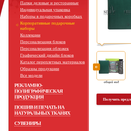
Папки деловые и ресторанные
Индивидуальная упаковка
Наборы в подарочных коробках
Корпоративные подарочные
наборы
Коллекции
Персонализация блоков
Персонализация обложек
Графический дизайн блоков
Каталог переплетных материалов
Образцы продукции
Все модели
общий вид
РЕКЛАМНО-
ПОЛИГРАФИЧЕСКАЯ
ПРОДУКЦИЯ
Получить предл
ПОШИВ И ПЕЧАТЬ НА
НАТУРАЛЬНЫХ ТКАНЯХ
СУВЕНИРЫ