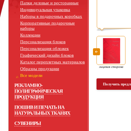
Папки деловые и ресторанные
Индивидуальная упаковка
Наборы в подарочных коробках
Корпоративные подарочные
наборы
Коллекции
Персонализация блоков
Персонализация обложек
Графический дизайн блоков
Каталог переплетных материалов
лицевая сторона
Образцы продукции
Все модели
Получить предл
РЕКЛАМНО-
ПОЛИГРАФИЧЕСКАЯ
ПРОДУКЦИЯ
ПОШИВ И ПЕЧАТЬ НА
НАТУРАЛЬНЫХ ТКАНЯХ
СУВЕНИРЫ