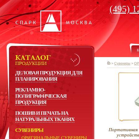
(495) 1
К
>
Сувениры
>
ОР
ДЕЛОВАЯ ПРОДУКЦИЯ ДЛЯ
ПЛАНИРОВАНИЯ
РЕКЛАМНО-
ПОЛИГРАФИЧЕСКАЯ
ПРОДУКЦИЯ
ПОШИВ И ПЕЧАТЬ НА
НАТУРАЛЬНЫХ ТКАНЯХ
СУВЕНИРЫ
Портативная 
устройств
ОРИГИНАЛЬНЫЕ СУВЕНИРЫ