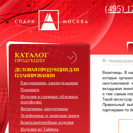
(495) 1
>
Деловая полиг
ДЕЛОВАЯ ПРОДУКЦИЯ ДЛЯ
Визитницы. В на
ПЛАНИРОВАНИЯ
которые органи
Ежедневники, еженедельники
неотъемлемой ч
вкладывая визит
Планинги
и тем самым пов
Изделия в съемных обложках
Такой аксессуар
портфолио
Правильный выб
Визитницы, кредитницы
партнерами по б
Телефонные и записные книги
Кожгалантерейные изделия
Изделия из Тайвека