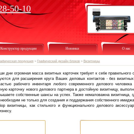
28-50-10
Конструктор продукции
Новинки
О нас
рафическая продукция
>
Графический дизайн блоков
>
Визитницы
ши дни огромная масса визитных карточек требует к себе правильного
зуются для расширения круга Ваших деловых контактов - без визитны
астью рабочего инвентаря любого современного делового человека
ную карточку нового делового партнера в достойную визитницу, выпол
ышаете собственные шансы на успех. Также немаловажна визитница, г
 необходим не только для создания и поддержания собственного имиджа,
ор визитницы, как стильного и функционального делового аксессу
изнесу.