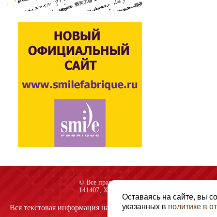
© Все права защищены «Спарк-M»
141407, Химки, Куркинское шоссе, строение 2
Оставаясь на сайте, вы с
указанных в
политике в 
Вся текстовая информация на сайте защищена авторскими пр