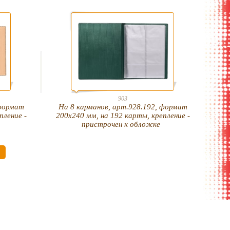
903
 формат
На 8 карманов, арт.928.192, формат
пление -
200х240 мм, на 192 карты, крепление -
пристрочен к обложке