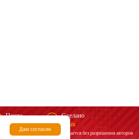
Почта
Сделано
mail@spark-m.ru
biga.ru
Даю согласие
алов сайта
http://spark-m.ru
запрещается без разрешения авторов