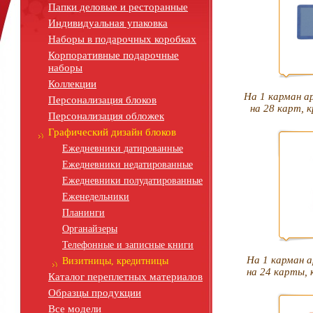
Папки деловые и ресторанные
Индивидуальная упаковка
Наборы в подарочных коробках
Корпоративные подарочные
наборы
Коллекции
На 1 карман а
Персонализация блоков
на 28 карт, 
Персонализация обложек
Графический дизайн блоков
Ежедневники датированные
Ежедневники недатированные
Ежедневники полудатированные
Еженедельники
Планинги
Органайзеры
Телефонные и записные книги
На 1 карман 
Визитницы, кредитницы
на 24 карты, 
Каталог переплетных материалов
Образцы продукции
Все модели