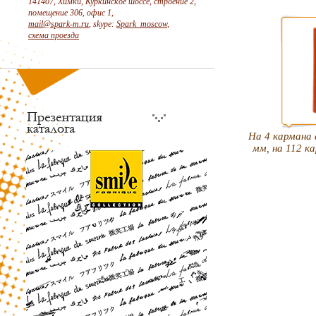
141407, Химки, Куркинское шоссе, строение 2,
помещение 306, офис 1,
mail@spark-m.ru
, skype:
Spark_moscow
,
схема проезда
На 4 кармана
мм, на 112 к