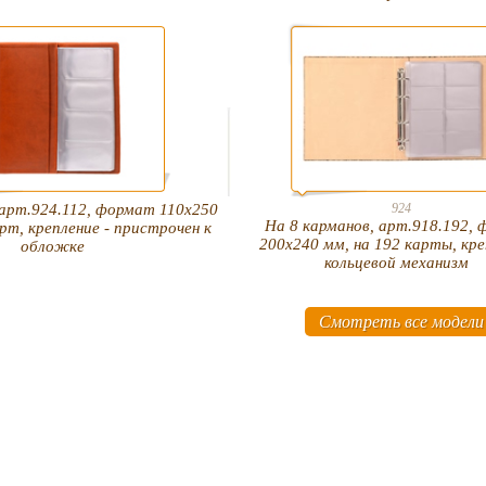
 арт.924.112, формат 110х250
924
На 8 карманов, арт.918.192,
арт, крепление - пристрочен к
200х240 мм, на 192 карты, кре
обложке
кольцевой механизм
Смотреть все модели