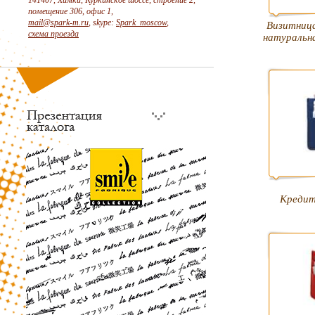
141407, Химки, Куркинское шоссе, строение 2,
помещение 306, офис 1,
mail@spark-m.ru
, skype:
Spark_moscow
,
Визитница
схема проезда
натуральна
Кредит