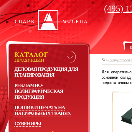
(495) 1
К
>
Склад готовой 
ДЕЛОВАЯ ПРОДУКЦИЯ ДЛЯ
Для оперативно
ПЛАНИРОВАНИЯ
основной склад
недостаточном к
РЕКЛАМНО-
ПОЛИГРАФИЧЕСКАЯ
ПРОДУКЦИЯ
ПОШИВ И ПЕЧАТЬ НА
НАТУРАЛЬНЫХ ТКАНЯХ
СУВЕНИРЫ