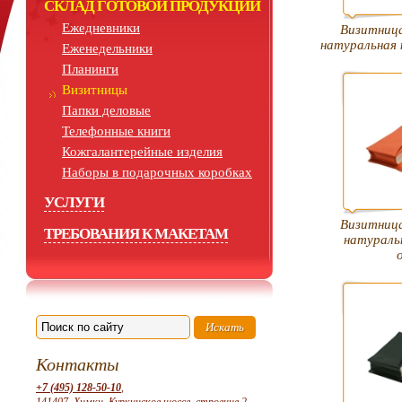
СКЛАД ГОТОВОЙ ПРОДУКЦИИ
Ежедневники
Визитница
натуральная 
Еженедельники
Планинги
Визитницы
Папки деловые
Телефонные книги
Кожгалантерейные изделия
Наборы в подарочных коробках
УСЛУГИ
Визитница
ТРЕБОВАНИЯ К МАКЕТАМ
натураль
Контакты
+7 (495) 128-50-10
,