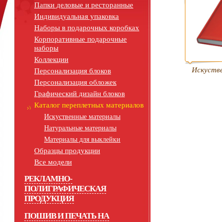
Папки деловые и ресторанные
Индивидуальная упаковка
Наборы в подарочных коробках
Корпоративные подарочные
наборы
Коллекции
Искуств
Персонализация блоков
Персонализация обложек
Графический дизайн блоков
Каталог переплетных материалов
Искуственные материалы
Натуральные материалы
Материалы для выклейки
Образцы продукции
Все модели
РЕКЛАМНО-
ПОЛИГРАФИЧЕСКАЯ
ПРОДУКЦИЯ
ПОШИВ И ПЕЧАТЬ НА