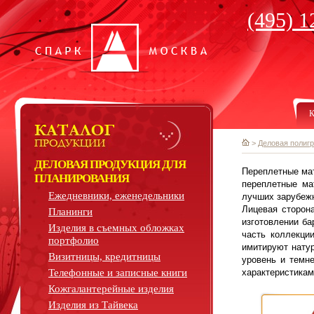
(495) 1
К
>
Деловая полиг
ДЕЛОВАЯ ПРОДУКЦИЯ ДЛЯ
Переплетные мат
ПЛАНИРОВАНИЯ
переплетные ма
Ежедневники, еженедельники
лучших зарубеж
Лицевая сторон
Планинги
изготовлении ба
Изделия в съемных обложках
часть коллекци
портфолио
имитируют нату
Визитницы, кредитницы
уровень и темн
Телефонные и записные книги
характеристикам
Кожгалантерейные изделия
Изделия из Тайвека