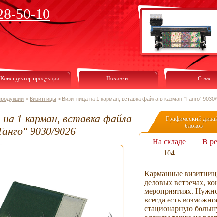
28-50-10
Конструктор продукции
Новинки
О нас
продукции
>
Визитницы
>
Визитница на 1 карман, вставка файла в карман "Танго" 9030
 на 1 карман, вставка файла
Графический диза
блоков
Танго" 9030/9026
На складе
В ре
104
Карманные визитницы
деловых встречах, к
мероприятиях. Нужно
всегда есть возможно
стационарную большу