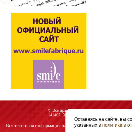
© Все права защищены «Спарк-M»
141407, Химки, Куркинское шоссе, строение 2
Оставаясь на сайте, вы с
указанных в
политике в 
Вся текстовая информация на сайте защищена авторскими пр