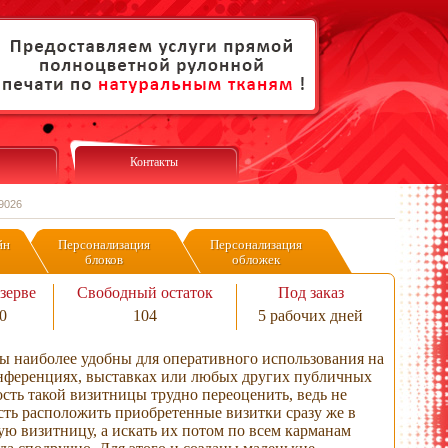
Контакты
/9026
йн
Персонализация
Персонализация
блоков
обложек
зерве
Свободный остаток
Под заказ
0
104
5 рабочих дней
 наиболее удобны для оперативного использования на
онференциях, выставках или любых других публичных
сть такой визитницы трудно переоценить, ведь не
сть расположить приобретенные визитки сразу же в
ю визитницу, а искать их потом по всем карманам