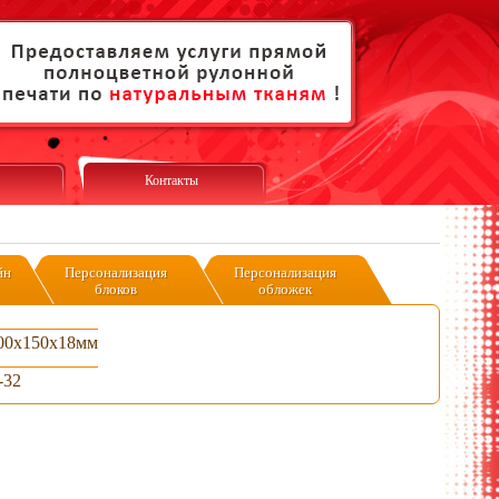
Контакты
йн
Персонализация
Персонализация
блоков
обложек
00x150x18мм
-32