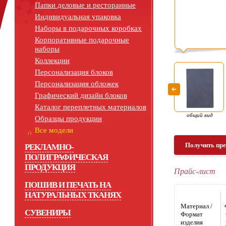
Папки деловые и ресторанные
Индивидуальная упаковка
Наборы в подарочных коробках
Корпоративные подарочные
наборы
Коллекции
Персонализация блоков
Персонализация обложек
Графический дизайн блоков
Каталог переплетных материалов
общий вид
Образцы продукции
Все модели
Получить пр
РЕКЛАМНО-
ПОЛИГРАФИЧЕСКАЯ
ПРОДУКЦИЯ
Прайс-лист
ПОШИВ И ПЕЧАТЬ НА
НАТУРАЛЬНЫХ ТКАНЯХ
Материал /
СУВЕНИРЫ
Формат
изделия