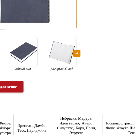
общий вид
раскрытый вид
общий вид
рас
едложение
Небраска, Мадера,
Фиоре,
Идея термо, Ачеро,
Тоскана, Страсс
Престиж, Дамбо,
Фиоре
Силуэтте, Корк, Пони,
Фокс Флауто Ша
Тесс, Париджина
ультра
Этруско
Теж