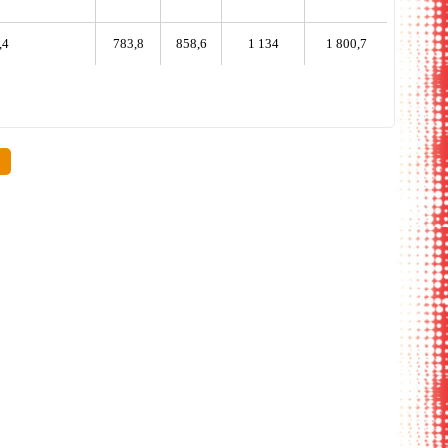
,4
783,8
858,6
1 134
1 800,7