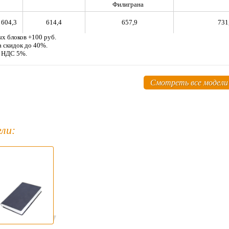
Филиграна
604,3
614,4
657,9
731
х блоков +100 руб.
а скидок до 40%.
м НДС 5%.
Смотреть все модели
ли: