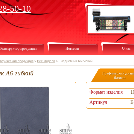
28-50-10
Конструктор продукции
Новинки
О нас
рафическая продукция
>
Все модели
>
Ежедневник А6 гибкий
к А6 гибкий
Графический диза
блоков
Формат изделия
1
Артикул
E