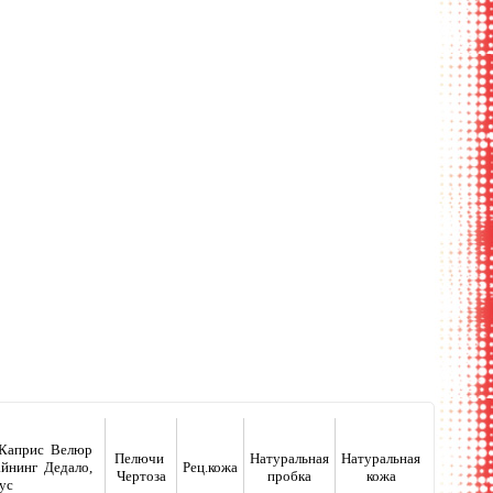
крытый вид
, Каприс Велюр
Пелючи
Натуральная
Натуральная
йнинг Дедало,
Рец.кожа
Чертоза
пробка
кожа
ус