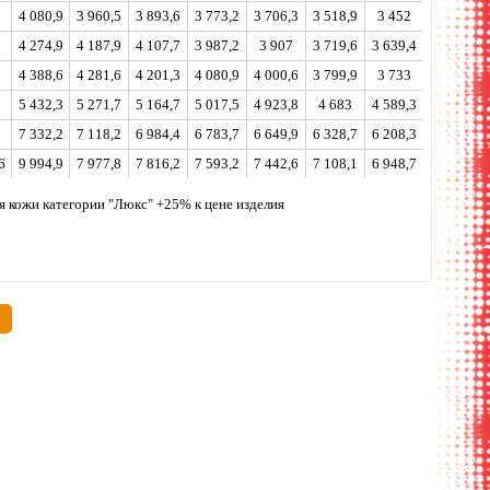
2
4 080,9
3 960,5
3 893,6
3 773,2
3 706,3
3 518,9
3 452
1
4 274,9
4 187,9
4 107,7
3 987,2
3 907
3 719,6
3 639,4
6
4 388,6
4 281,6
4 201,3
4 080,9
4 000,6
3 799,9
3 733
7
5 432,3
5 271,7
5 164,7
5 017,5
4 923,8
4 683
4 589,3
3
7 332,2
7 118,2
6 984,4
6 783,7
6 649,9
6 328,7
6 208,3
6
9 994,9
7 977,8
7 816,2
7 593,2
7 442,6
7 108,1
6 948,7
ля кожи категории "Люкс" +25% к цене изделия