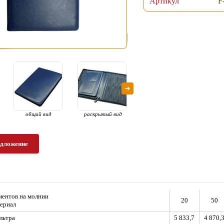
Артикул
F
общий вид
раскрытый вид
раскрытый вид с
петл
наполнением
едложение
ментов на молнии
20
50
ериал
льтра
5 833,7
4 870,