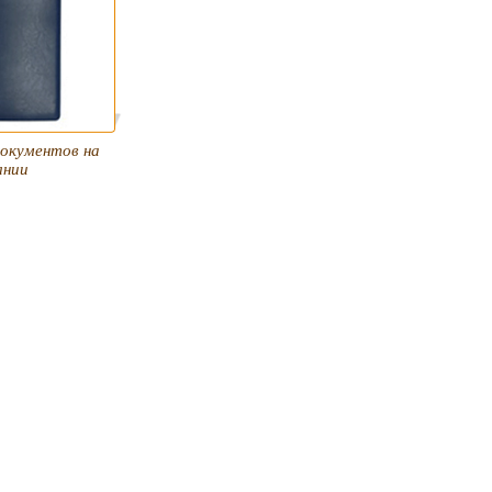
документов на
лнии