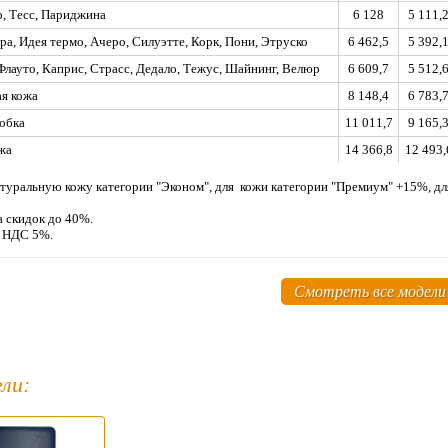
, Тесс, Париджина
6 128
5 111,
ра, Идея термо, Ачеро, Силуэтте, Корк, Пони, Этруско
6 462,5
5 392,
 Флауто, Каприс, Страсс, Дедало, Тежус, Шайнинг, Велюр
6 609,7
5 512,
я кожа
8 148,4
6 783,
обка
11 011,7
9 165,
жа
14 366,8
12 493,
туральную кожу категории "Эконом", для кожи категории "Премиум" +15%, д
а скидок до 40%.
м НДС 5%.
Смотреть все модели
ли: