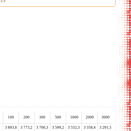
-15
я под ручку
карман для
вложений
100
200
300
500
1000
2000
3000
3
3 893,6
3 773,2
3 706,3
3 599,2
3 532,3
3 358,4
3 291,5