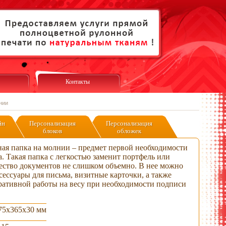
Контакты
нии
йн
Персонализация
Персонализация
блоков
обложек
ная папка на молнии – предмет первой необходимости
а. Такая папка с легкостью заменит портфель или
чество документов не слишком объемно. В нее можно
сессуары для письма, визитные карточки, а также
еративной работы на весу при необходимости подписи
75x365x30 мм