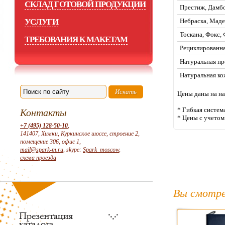
СКЛАД ГОТОВОЙ ПРОДУКЦИИ
Престиж, Дамбо
УСЛУГИ
Небраска, Маде
Тоскана, Фокс,
ТРЕБОВАНИЯ К МАКЕТАМ
Рециклированна
Натуральная пр
Натуральная ко
Цены даны на на
* Гибкая систем
Контакты
* Цены с учето
+7 (495) 128-50-10
,
141407, Химки, Куркинское шоссе, строение 2,
помещение 306, офис 1,
mail@spark-m.ru
, skype:
Spark_moscow
,
схема проезда
Вы смотре