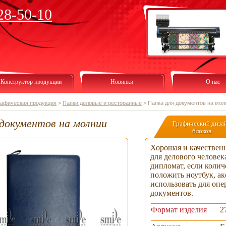
28-50-10
Конструктор продукции
Новинки
О нас
рафическая продукция
>
Папки деловые и ресторанные
>
Папка для документов на мол
 документов на молнии
Графический диза
блоков
Хорошая и качествен
для делового человек
дипломат, если коли
положить ноутбук, ак
использовать для оп
документов.
Формат изделия
2