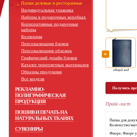
Папки деловые и ресторанные
Индивидуальная упаковка
Наборы в подарочных коробках
Корпоративные подарочные
наборы
Коллекции
Персонализация блоков
Персонализация обложек
Графический дизайн блоков
Каталог переплетных материалов
общий вид
Образцы продукции
Все модели
Получить пр
РЕКЛАМНО-
ПОЛИГРАФИЧЕСКАЯ
ПРОДУКЦИЯ
Прайс-лист
ПОШИВ И ПЕЧАТЬ НА
НАТУРАЛЬНЫХ ТКАНЯХ
Папка для доку
Количество/мат
СУВЕНИРЫ
Фиоре, Фиоре у