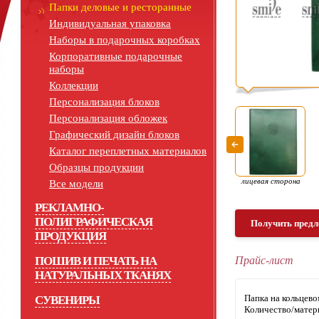
Папки деловые и ресторанные
Индивидуальная упаковка
Наборы в подарочных коробках
Корпоративные подарочные
наборы
Коллекции
Персонализация блоков
Персонализация обложек
Графический дизайн блоков
Каталог переплетных материалов
Образцы продукции
лицевая сторона
Все модели
РЕКЛАМНО-
ПОЛИГРАФИЧЕСКАЯ
Получить предл
ПРОДУКЦИЯ
ПОШИВ И ПЕЧАТЬ НА
Прайс-лист
НАТУРАЛЬНЫХ ТКАНЯХ
Папка на кольцев
СУВЕНИРЫ
Количество/матер