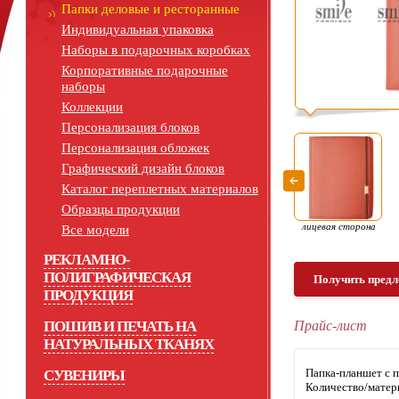
Папки деловые и ресторанные
Индивидуальная упаковка
Наборы в подарочных коробках
Корпоративные подарочные
наборы
Коллекции
Персонализация блоков
Персонализация обложек
Графический дизайн блоков
Каталог переплетных материалов
Образцы продукции
лицевая сторона
Все модели
РЕКЛАМНО-
ПОЛИГРАФИЧЕСКАЯ
Получить предл
ПРОДУКЦИЯ
ПОШИВ И ПЕЧАТЬ НА
Прайс-лист
НАТУРАЛЬНЫХ ТКАНЯХ
Папка-планшет 
СУВЕНИРЫ
Количество/матер