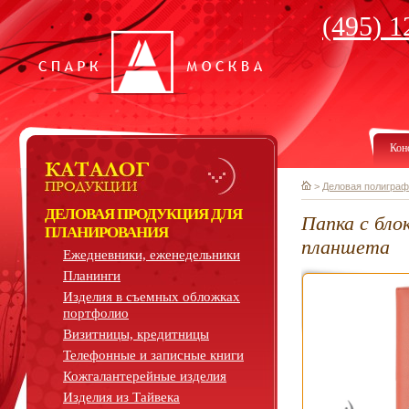
(495) 1
Кон
>
Деловая полиграф
ДЕЛОВАЯ ПРОДУКЦИЯ ДЛЯ
Папка c бло
ПЛАНИРОВАНИЯ
планшета
Ежедневники, еженедельники
Планинги
Изделия в съемных обложках
портфолио
Визитницы, кредитницы
Телефонные и записные книги
Кожгалантерейные изделия
Изделия из Тайвека