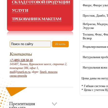
СКЛАД ГОТОВОЙ ПРОДУКЦИИ
Фиоре, Фиоре уль
УСЛУГИ
Престиж, Дамбо, 
ТРЕБОВАНИЯ К МАКЕТАМ
Небраска, Мадера,
Этруско
Тоскана, Фокс, Фл
Велюр
Рециклированная 
Контакты
Натуральная проб
+7 (495) 128-50-10
,
141407, Химки, Куркинское шоссе, строение 2,
Натуральная кожа
помещение 306, офис 1,
mail@spark-m.ru
, skype:
Spark_moscow
,
схема проезда
Цены даны на нату
* Гибкая система с
* Цены с учетом Н