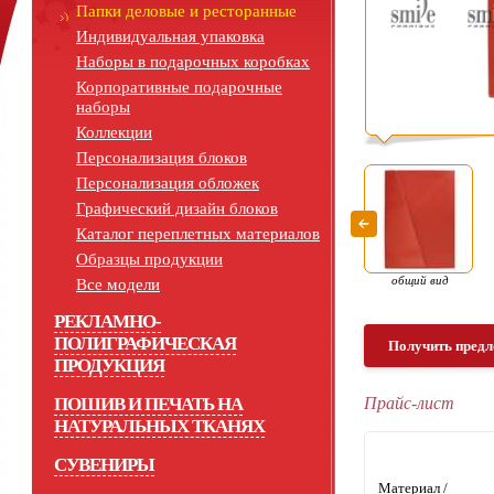
Папки деловые и ресторанные
Индивидуальная упаковка
Наборы в подарочных коробках
Корпоративные подарочные
наборы
Коллекции
Персонализация блоков
Персонализация обложек
Графический дизайн блоков
Каталог переплетных материалов
Образцы продукции
общий вид
Все модели
РЕКЛАМНО-
ПОЛИГРАФИЧЕСКАЯ
Получить предл
ПРОДУКЦИЯ
ПОШИВ И ПЕЧАТЬ НА
Прайс-лист
НАТУРАЛЬНЫХ ТКАНЯХ
СУВЕНИРЫ
Материал /