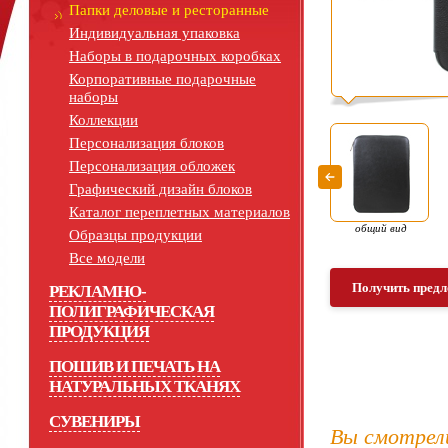
Папки деловые и ресторанные
Индивидуальная упаковка
Наборы в подарочных коробках
Корпоративные подарочные
наборы
Коллекции
Персонализация блоков
Персонализация обложек
Графический дизайн блоков
Каталог переплетных материалов
общий вид
Образцы продукции
Все модели
Получить предл
РЕКЛАМНО-
ПОЛИГРАФИЧЕСКАЯ
ПРОДУКЦИЯ
ПОШИВ И ПЕЧАТЬ НА
НАТУРАЛЬНЫХ ТКАНЯХ
СУВЕНИРЫ
Вы смотрел