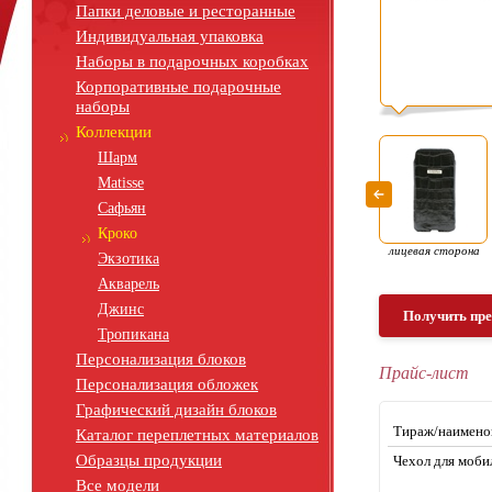
Папки деловые и ресторанные
Индивидуальная упаковка
Наборы в подарочных коробках
Корпоративные подарочные
наборы
Коллекции
Шарм
Matisse
Сафьян
Кроко
лицевая сторона
Экзотика
Акварель
Джинс
Получить пр
Тропикана
Персонализация блоков
Прайс-лист
Персонализация обложек
Графический дизайн блоков
Тираж/наимено
Каталог переплетных материалов
Образцы продукции
Чехол для моб
Все модели