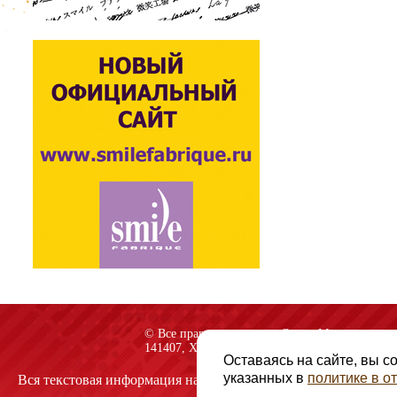
© Все права защищены «Спарк-M»
141407, Химки, Куркинское шоссе, строение 2
Оставаясь на сайте, вы с
указанных в
политике в 
Вся текстовая информация на сайте защищена авторскими пр