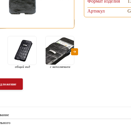
Формат изделия
1
Артикул
G
общий вид
с наполнением
шильд с
гравировкой
едложение
вание
ильного