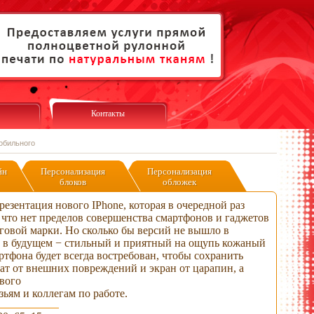
Контакты
обильного
йн
Персонализация
Персонализация
блоков
обложек
резентация нового IPhone, которая в очередной раз
 что нет пределов совершенства смартфонов и гаджетов
говой марки. Но сколько бы версий не вышло в
 в будущем − стильный и приятный на ощупь кожаный
ртфона будет всегда востребован, чтобы сохранить
ат от внешних повреждений и экран от царапин, а
ового
зьям и коллегам по работе.