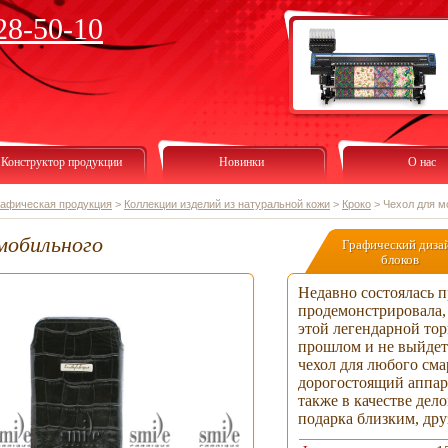
28-50-10
Конструктор продукции
Новинки
О нас
рафическая продукция
>
Коллекции изделий из натуральной кожи
>
Кроко
>
Чехол для м
мобильного
Графический диза
блоков
Недавно состоялась п
продемонстрировала,
этой легендарной тор
прошлом и не выйдет
чехол для любого сма
дорогостоящий аппар
также в качестве дел
подарка близким, дру