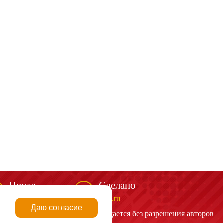
Почта
Сделано
mail@spark-m.ru
biga.ru
Даю согласие
алов сайта
http://spark-m.ru
запрещается без разрешения авторов