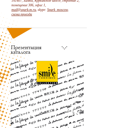
141407, Химки, Куркинское шоссе, строение 2,
помещение 306, офис 1,
mail@spark-m.ru
, skype:
Spark_moscow
,
схема проезда