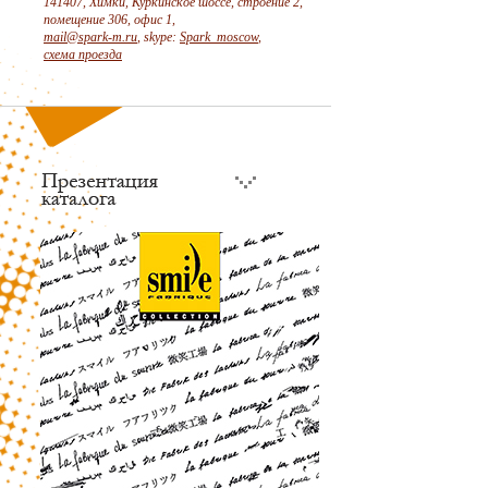
141407, Химки, Куркинское шоссе, строение 2,
помещение 306, офис 1,
mail@spark-m.ru
, skype:
Spark_moscow
,
схема проезда