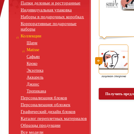
Папки деловые и ресторанные
Индивидуальная упаковка
Наборы в подарочных коробках
Корпоративные подарочные
наборы
Коллекции
Шарм
Matisse
Сафьян
Кроко
Экзотика
лицевая сторона
Акварель
Джинс
Тропикана
Получить предл
Персонализация блоков
Персонализация обложек
Графический дизайн блоков
Каталог переплетных материалов
Образцы продукции
Все модели