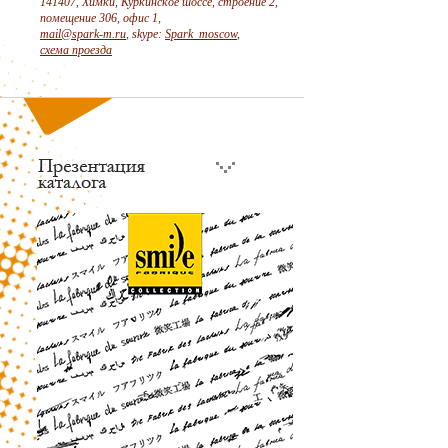
141407, Химки, Куркинское шоссе, строение 2,
помещение 306, офис 1,
mail@spark-m.ru
, skype:
Spark_moscow
,
схема проезда