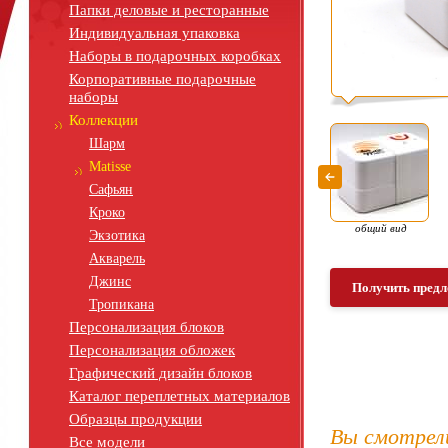
Папки деловые и ресторанные
Индивидуальная упаковка
Наборы в подарочных коробках
Корпоративные подарочные
наборы
Коллекции
Шарм
Matisse
Сафьян
Кроко
общий вид
Экзотика
Акварель
Джинс
Получить предл
Тропикана
Персонализация блоков
Персонализация обложек
Графический дизайн блоков
Каталог переплетных материалов
Образцы продукции
Вы смотрел
Все модели