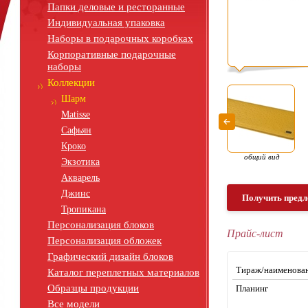
Папки деловые и ресторанные
Индивидуальная упаковка
Наборы в подарочных коробках
Корпоративные подарочные
наборы
Коллекции
Шарм
Matisse
Сафьян
Кроко
общий вид
Экзотика
Акварель
Джинс
Получить предл
Тропикана
Персонализация блоков
Прайс-лист
Персонализация обложек
Графический дизайн блоков
Тираж/наименова
Каталог переплетных материалов
Образцы продукции
Планинг
Все модели