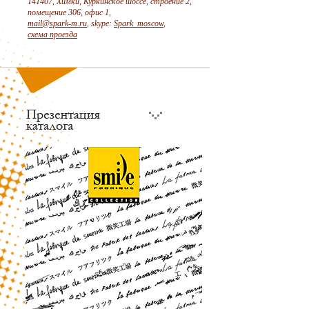
141407, Химки, Куркинское шоссе, строение 2,
помещение 306, офис 1,
mail@spark-m.ru
, skype:
Spark_moscow
,
схема проезда