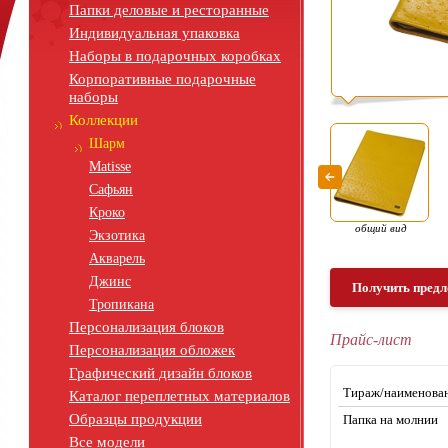
Папки деловые и ресторанные
Индивидуальная упаковка
Наборы в подарочных коробках
Корпоративные подарочные
наборы
Коллекции
Шарм
Matisse
Сафьян
Кроко
общий вид
Экзотика
Акварель
Джинс
Получить предл
Тропикана
Персонализация блоков
Прайс-лист
Персонализация обложек
Графический дизайн блоков
Тираж/наименова
Каталог переплетных материалов
Образцы продукции
Папка на молнии
Все модели