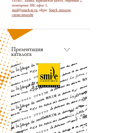
141407, Химки, Куркинское шоссе, строение 2,
помещение 306, офис 1,
mail@spark-m.ru
, skype:
Spark_moscow
,
схема проезда