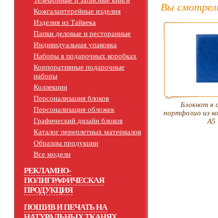
Телефонные и записные книги
Вы смотрел
Кожгалантерейные изделия
Изделия из Тайвека
Папки деловые и ресторанные
Индивидуальная упаковка
Наборы в подарочных коробках
Корпоративные подарочные
наборы
Коллекции
Персонализация блоков
Блокнот в 
Персонализация обложек
портфолио из к
Графический дизайн блоков
А5
Каталог переплетных материалов
Образцы продукции
Все модели
РЕКЛАМНО-
ПОЛИГРАФИЧЕСКАЯ
ПРОДУКЦИЯ
ПОШИВ И ПЕЧАТЬ НА
НАТУРАЛЬНЫХ ТКАНЯХ