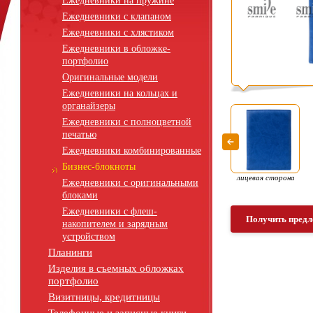
Ежедневники на пружине
Ежедневники с клапаном
Ежедневники с хлястиком
Ежедневники в обложке-
портфолио
Оригинальные модели
Ежедневники на кольцах и
органайзеры
Ежедневники с полноцветной
печатью
Ежедневники комбинированные
Бизнес-блокноты
лицевая сторона
Ежедневники с оригинальными
блоками
Ежедневники с флеш-
Получить предл
накопителем и зарядным
устройством
Планинги
Изделия в съемных обложках
портфолио
Визитницы, кредитницы