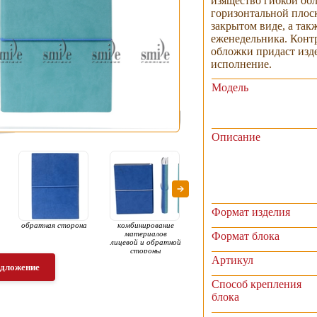
изящество гибкой обл
горизонтальной плос
закрытом виде, а так
еженедельника. Контр
обложки придаст изд
исполнение.
Модель
Описание
Формат изделия
обратная сторона
комбинирование
корешок «зигзаг»
раск
материалов
Формат блока
лицевой и обратной
стороны
Артикул
едложение
Способ крепления
блока