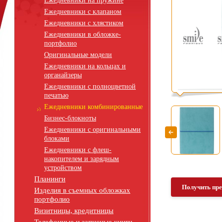
Ежедневники на пружине
Ежедневники с клапаном
Ежедневники с хлястиком
Ежедневники в обложке-
портфолио
Оригинальные модели
Ежедневники на кольцах и
органайзеры
Ежедневники с полноцветной
печатью
Ежедневники комбинированные
Бизнес-блокноты
Ежедневники с оригинальными
блоками
Ежедневники с флеш-
накопителем и зарядным
устройством
Планинги
Получить пр
Изделия в съемных обложках
портфолио
Визитницы, кредитницы