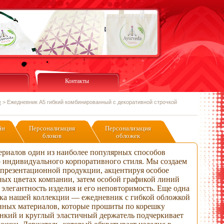
Контакты
е
>
Ежедневник А5 гибкий комбинированный с декоративной строчкой
йн
Персонализация
Персонализация
блоков
обложек
риалов один из наиболее популярных способов
 индивидуального корпоративного стиля. Мы создаем
 презентационной продукции, акцентируя особое
ых цветах компании, затем особой графикой линий
элегантность изделия и его неповторимость. Еще одна
ка нашей коллекции — ежедневник с гибкой обложкой
нных материалов, которые прошиты по корешку
онкий и круглый эластичный держатель подчеркивает