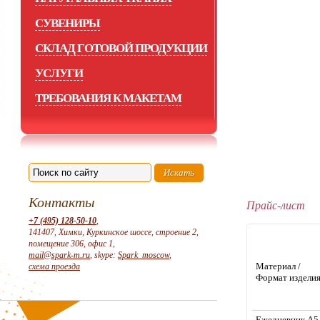
СУВЕНИРЫ
СКЛАД ГОТОВОЙ ПРОДУКЦИИ
УСЛУГИ
ТРЕБОВАНИЯ К МАКЕТАМ
Контакты
Прайс-лист
+7 (495) 128-50-10
,
141407, Химки, Куркинское шоссе, строение 2,
помещение 306, офис 1,
mail@spark-m.ru
, skype:
Spark_moscow
,
Материал /
схема проезда
Формат издели
Ежедневник А5 