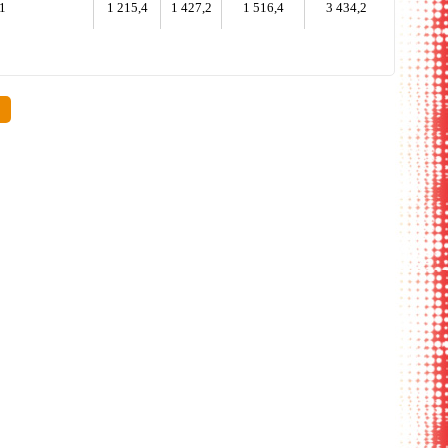
,1
1 215,4
1 427,2
1 516,4
3 434,2