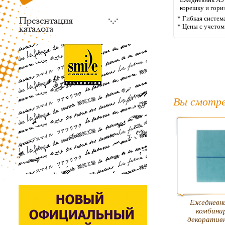
корешку и гори
* Гибкая систем
* Цены с учето
Вы смотре
Ежедневни
комбини
декоратив