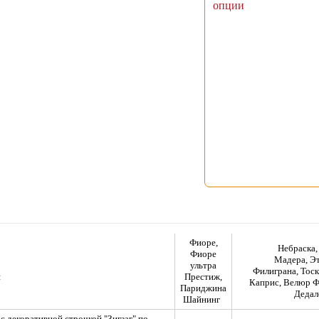
опции
Фиоре,
Небраска,
Фиоре
Мадера, Э
ультра
Филиграна, Тоск
я
Престиж,
Каприс, Велюр Ф
Париджина
Дедал
Шайнинг
с декоративной строчкой "Зигзаг" по