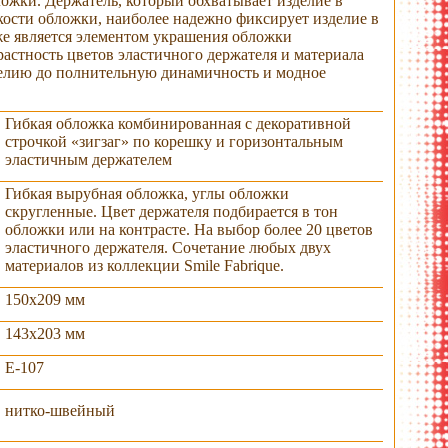
ожки. Держатель, который обхватывает изделие в
кости обложки, наиболее надежно фиксирует изделие в
же является элементом украшения обложки
астность цветов эластичного держателя и материала
елию до полнительную динамичность и модное
Гибкая обложка комбинированная с декоративной
строчкой «зигзаг» по корешку и горизонтальным
эластичным держателем
Гибкая вырубная обложка, углы обложки
скругленные. Цвет держателя подбирается в тон
обложки или на контрасте. На выбор более 20 цветов
эластичного держателя. Сочетание любых двух
материалов из коллекции Smile Fabrique.
150х209 мм
рытый блок
общий вид
крупный план
прошивка корешк
корешка «зигзаг»
143х203 мм
E-107
нитко-швейный