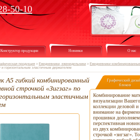
28-50-10
Конструктор продукции
Новинки
О нас
рафическая продукция
>
Ежедневники, еженедельники
>
Ежедневники комбинированны
ку и горизонтальным эластичным держателем
к А5 гибкий комбинированный
Графический диза
блоков
вной строчкой «Зигзаг» по
 горизонтальным эластичным
Комбинирование мате
визуализации Вашего
ем
коллекции деловой и
внимание на фирменн
прошивки дополняем 
перспективная новин
из двух комбинирова
строчкой «зигзаг». Т