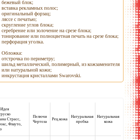
бежевый блок;
вставка рекламных полос;
оригинальный форзац;
ляссе с печатью;
скругление углов блока;
серебрение или золочение на срезе блока;
тонирование или полноцветная печать на срезе блока;
перфорация уголка.
Обложка:
отстрочка по периметру;
шильд металлический, полимерный, из кожзаменителя
или натуральной кожи;
инкрустация кристаллами Swarovski.
 Идея
труско
Пелючи
Натуральная
Натуральная
ана Страсс,
Рец.кожа
Чертоза
пробка
кожа
окс, Флауто,
о