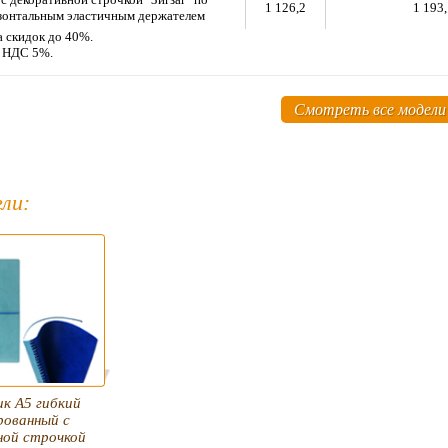
1 126,2
1 193
зонтальным эластичным держателем
а скидок до 40%.
м НДС 5%.
Смотреть все модели
ли:
к А5 гибкий
рованный с
ной строчкой