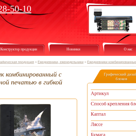
28-50-10
Конструктор продукции
Новинки
О нас
рафическая продукция
>
Ежедневники, еженедельники
>
Ежедневники комбинированны
к комбинированный с
Графический диза
блоков
ной печатью в гибкой
Артикул
Способ крепления бл
Каптал
Ляссе
Бумага