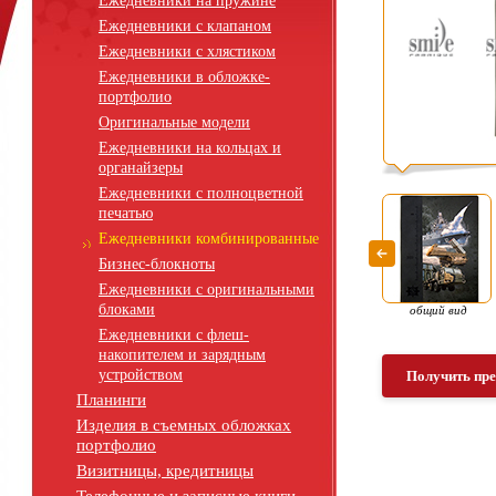
Ежедневники на пружине
Ежедневники с клапаном
Ежедневники с хлястиком
Ежедневники в обложке-
портфолио
Оригинальные модели
Ежедневники на кольцах и
органайзеры
Ежедневники с полноцветной
печатью
Ежедневники комбинированные
Бизнес-блокноты
Ежедневники с оригинальными
блоками
общий вид
Ежедневники с флеш-
накопителем и зарядным
устройством
Получить пр
Планинги
Изделия в съемных обложках
портфолио
Визитницы, кредитницы