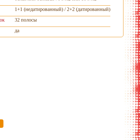
1+1 (недатированный) / 2+2 (датированный)
ок
32 полосы
да
ая обложка
общий вид
общий вид
раскрытый вид