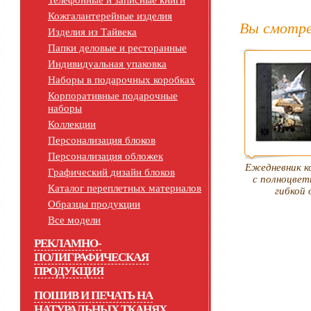
Телефонные и записные книги
Кожгалантерейные изделия
Вы смотре
Изделия из Тайвека
Папки деловые и ресторанные
Индивидуальная упаковка
Наборы в подарочных коробках
Корпоративные подарочные
наборы
Коллекции
Персонализация блоков
Персонализация обложек
Ежедневник к
Графический дизайн блоков
с полноцвет
Каталог переплетных материалов
гибкой
Образцы продукции
Все модели
РЕКЛАМНО-
ПОЛИГРАФИЧЕСКАЯ
ПРОДУКЦИЯ
ПОШИВ И ПЕЧАТЬ НА
НАТУРАЛЬНЫХ ТКАНЯХ