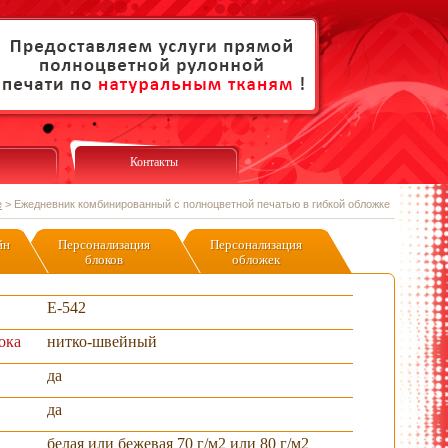
Контакты
е
>
Ежедневник комбинированный с полноцветной печатью в гибкой обложке
йн
Персонализация
Персонализация
блоков
обложек
Е-542
ока
нитко-швейный
да
да
белая или бежевая 70 г/м2 или 80 г/м2