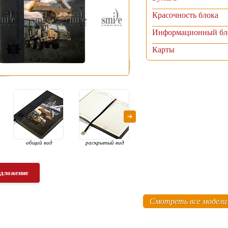
Красочность блока
Информационный бл
Карты
общий вид
раскрытый вид
раскрытый вид
гибк
едложение
Смотреть все модели