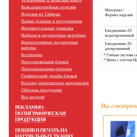
Телефонные и записные книги
Кожгалантерейные изделия
Материал /
Изделия из Тайвека
Формат изделия
Папки деловые и ресторанные
Индивидуальная упаковка
Ежедневник А5
Наборы в подарочных коробках
недатированный
Корпоративные подарочные
Ежедневник А5
наборы
датированный
Коллекции
* Гибкая система с
* Цены с учетом Н
Персонализация блоков
Персонализация обложек
Графический дизайн блоков
Каталог переплетных материалов
Образцы продукции
Все модели
Вы смотрел
РЕКЛАМНО-
ПОЛИГРАФИЧЕСКАЯ
ПРОДУКЦИЯ
ПОШИВ И ПЕЧАТЬ НА
НАТУРАЛЬНЫХ ТКАНЯХ