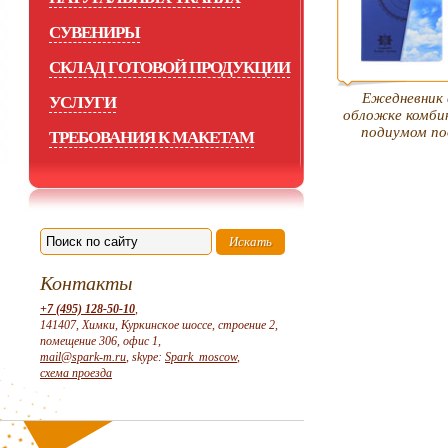
СУВЕНИРЫ
СКЛАД ГОТОВОЙ ПРОДУКЦИИ
Ежедневник 
УСЛУГИ
обложке комби
подиумом по
ТРЕБОВАНИЯ К МАКЕТАМ
Контакты
+7 (495) 128-50-10
,
141407, Химки, Куркинское шоссе, строение 2,
помещение 306, офис 1,
mail@spark-m.ru
, skype:
Spark_moscow
,
схема проезда