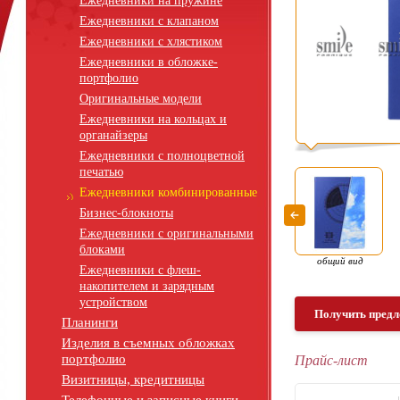
Ежедневники на пружине
Ежедневники с клапаном
Ежедневники с хлястиком
Ежедневники в обложке-
портфолио
Оригинальные модели
Ежедневники на кольцах и
органайзеры
Ежедневники с полноцветной
печатью
Ежедневники комбинированные
Бизнес-блокноты
Ежедневники с оригинальными
блоками
общий вид
Ежедневники с флеш-
накопителем и зарядным
устройством
Получить предл
Планинги
Изделия в съемных обложках
портфолио
Прайс-лист
Визитницы, кредитницы