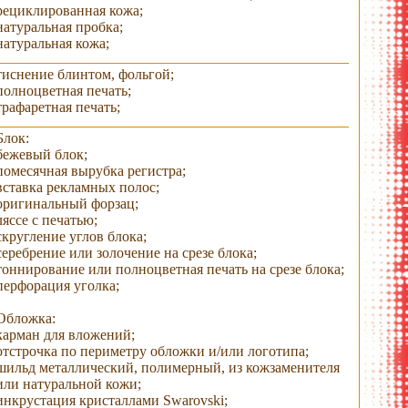
рециклированная кожа;
натуральная пробка;
натуральная кожа;
тиснение блинтом, фольгой;
полноцветная печать;
трафаретная печать;
Блок:
бежевый блок;
помесячная вырубка регистра;
вставка рекламных полос;
оригинальный форзац;
ляссе с печатью;
скругление углов блока;
серебрение или золочение на срезе блока;
тоннирование или полноцветная печать на срезе блока;
перфорация уголка;
Обложка:
карман для вложений;
отстрочка по периметру обложки и/или логотипа;
шильд металлический, полимерный, из кожзаменителя
или натуральной кожи;
инкрустация кристаллами Swarovski;