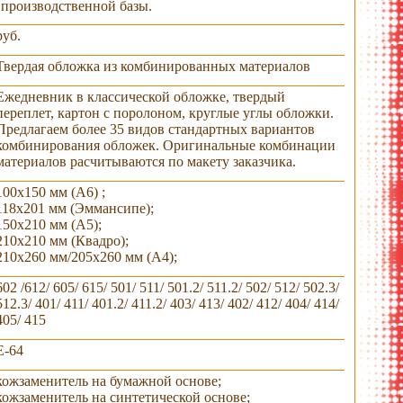
производственной базы.
руб.
Твердая обложка из комбинированных материалов
Ежедневник в классической обложке, твердый
переплет, картон с поролоном, круглые углы обложки.
Предлагаем более 35 видов стандартных вариантов
комбинирования обложек. Оригинальные комбинации
материалов расчитываются по макету заказчика.
100х150 мм (А6) ;
118х201 мм (Эммансипе);
150х210 мм (А5);
инирование
пример
пример
различные формат
210х210 мм (Квадро);
ериалов в
комбинирования
комбинирования
нахлест
материалов
материалов
210х260 мм/205х260 мм (А4);
602 /612/ 605/ 615/ 501/ 511/ 501.2/ 511.2/ 502/ 512/ 502.3/
512.3/ 401/ 411/ 401.2/ 411.2/ 403/ 413/ 402/ 412/ 404/ 414/
405/ 415
E-64
кожзаменитель на бумажной основе;
кожзаменитель на синтетической основе;