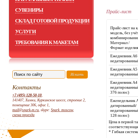
СУВЕНИРЫ
Прайс-лист
СКЛАД ГОТОВОЙ ПРОДУКЦИИ
Прайс-лист на 
УСЛУГИ
модель, без учё
комбинирования
ТРЕБОВАНИЯ К МАКЕТАМ
Материал /
Формат издели
Ежедневник А6
недатированны
Ежедневник А5
недатированн
Ежедневник А4
Контакты
недатированный
376 полос)
+7 (495) 128-50-10
,
141407, Химки, Куркинское шоссе, строение 2,
Еженедельник 
помещение 306, офис 1,
датированный/
mail@spark-m.ru
, skype:
Spark_moscow
,
недатированный
схема проезда
128 полос)
Цена в первой т
соответствующи
* Гибкая систем