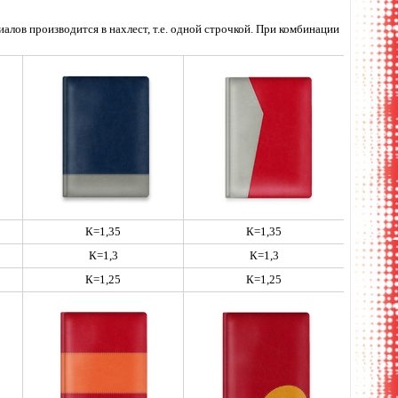
лов производится в нахлест, т.е. одной строчкой. При комбинации
К=1,35
К=1,35
К=1,3
К=1,3
К=1,25
К=1,25