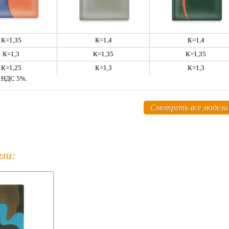
К=1,35
К=1,4
К=1,4
К=1,3
К=1,35
К=1,35
К=1,25
К=1,3
К=1,3
м НДС 5%.
Смотреть все модели
ли: