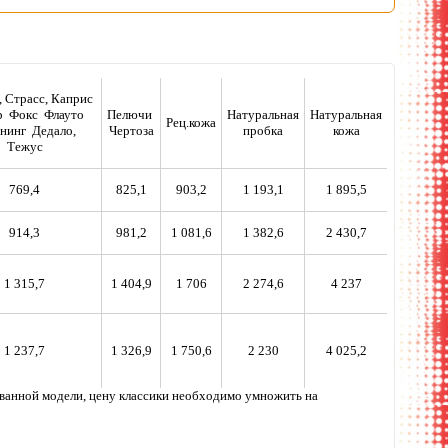
, Страсс, Каприс
 Фокс Флауто
Пелючи
Натуральная
Натуральная
Рец.кожа
нинг Дедало,
Чертоза
пробка
кожа
Тежус
769,4
825,1
903,2
1 193,1
1 895,5
914,3
981,2
1 081,6
1 382,6
2 430,7
1 315,7
1 404,9
1 706
2 274,6
4 237
1 237,7
1 326,9
1 750,6
2 230
4 025,2
ованной модели, цену классики необходимо умножить на