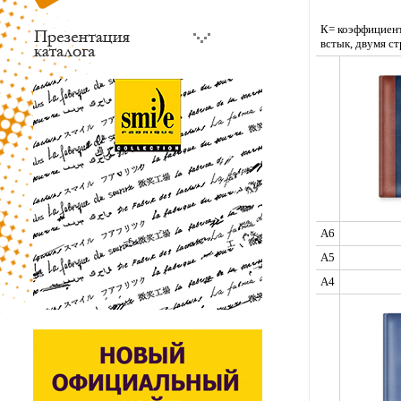
К= коэффициент
встык, двумя ст
A6
A5
A4