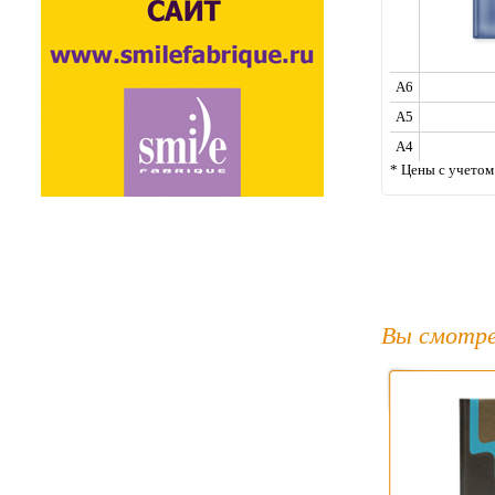
A6
A5
A4
* Цены с учето
Вы смотре