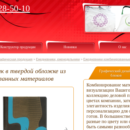
28-50-10
Конструктор продукции
Новинки
О нас
рафическая продукция
>
Ежедневники, еженедельники
>
Ежедневники комбинированны
к в твердой обложке из
Графический диза
блоков
ванных материалов
Комбинирование мате
визуализации Вашего
коллекцию деловой п
цветах компании, за
элегантность изделия
персонализацию для 
готов. В большинств
разные по цвету или
быть самыми разнооб