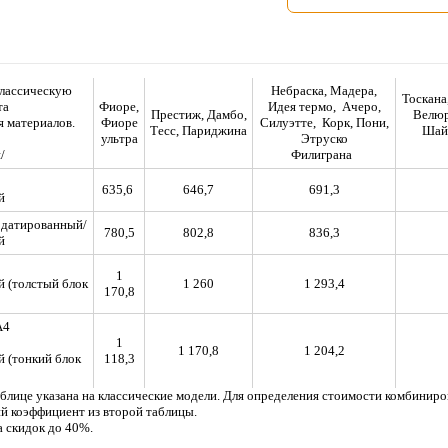
классическую
Небраска, Мадера,
Тоскана
та
Фиоре,
Идея термо, Ачеро,
Престиж, Дамбо,
Велюр
 материалов.
Фиоре
Силуэтте, Корк, Пони,
Тесс, Париджина
Шай
ультра
Этруско
я/
Филиграна
635,6
646,7
691,3
й
 датированный/
780,5
802,8
836,3
ый
1
 (толстый блок
1 260
1 293,4
170,8
А4
1
1 170,8
1 204,2
 (тонкий блок
118,3
аблице указана на классические модели. Для определения стоимости комбинир
й коэффициент из второй таблицы.
а скидок до 40%.