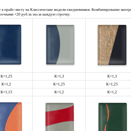
 к прайс-листу на Классические модели ежедневников. Комбинирование материа
рочками +20 руб.за экз.за каждую строчку.
К=1,25
К=1,3
К=1,3
К=1,2
К=1,25
К=1,25
К=1,15
К=1,2
К=1,2