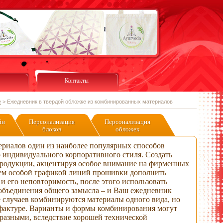
Контакты
е
>
Ежедневник в твердой обложке из комбинированных материалов
йн
Персонализация
Персонализация
блоков
обложек
риалов один из наиболее популярных способов
 индивидуального корпоративного стиля. Создать
родукции, акцентируя особое внимание на фирменных
тем особой графикой линий прошивки дополнить
 и его неповторимость, после этого использовать
объединения общего замысла – и Ваш ежедневник
е случаев комбинируются материалы одного вида, но
 фактуре. Варианты и формы комбинирования могут
разными, вследствие хорошей технической