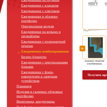
Ежедневники на пружине
Ежедневники с клапаном
Ежедневники с хлястиком
Ежедневники в обложке-
портфолио
Оригинальные модели
Ежедневники на кольцах и
органайзеры
Ежедневники с полноцветной
печатью
Ежедневники комбинированные
Бизнес-блокноты
лицевая сторона
Ежедневники с оригинальными
ежедневника
блоками
Ежедневники с флеш-
Получить пр
накопителем и зарядным
устройством
Планинги
Изделия в съемных обложках
портфолио
Визитницы, кредитницы