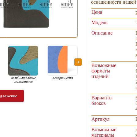
оснащенности нашей 
Цена
Модель
Описание
Возможные
форматы
изделий
комбинирование
ассортимент
комбинирование
комб
материалов
материалов встык
мат
едложение
Варианты
блоков
Артикул
Возможные
материалы