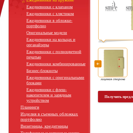
Ежедневники на пружине
Ежедневники с клапаном
Ежедневники с хлястиком
Ежедневники в обложке-
портфолио
Оригинальные модели
Ежедневники на кольцах и
органайзеры
Ежедневники с полноцветной
печатью
Ежедневники комбинированные
Бизнес-блокноты
Ежедневники с оригинальными
лицевая сторона
блоками
Ежедневники с флеш-
накопителем и зарядным
Получить предл
устройством
Планинги
Изделия в съемных обложках
портфолио
Визитницы, кредитницы