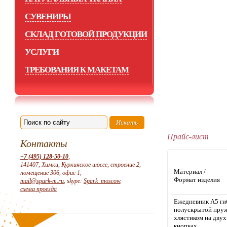
СУВЕНИРЫ
СКЛАД ГОТОВОЙ ПРОДУКЦИИ
УСЛУГИ
ТРЕБОВАНИЯ К МАКЕТАМ
Прайс-лист
Контакты
+7 (495) 128-50-10
,
141407, Химки, Куркинское шоссе, строение 2,
Материал /
помещение 306, офис 1,
Формат изделия
mail@spark-m.ru
, skype:
Spark_moscow
,
схема проезда
Ежедневник А5 ги
полускрытой пруж
хлястиком на двух
кнопках