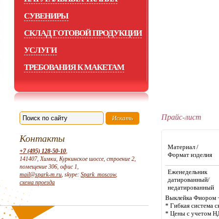
СУВЕНИРЫ
СКЛАД ГОТОВОЙ ПРОДУКЦИИ
УСЛУГИ
ТРЕБОВАНИЯ К МАКЕТАМ
Прайс-лист
Контакты
Материал /
+7 (495) 128-50-10
,
Формат изделия
141407, Химки, Куркинское шоссе, строение 2,
помещение 306, офис 1,
Еженедельник
mail@spark-m.ru
, skype:
Spark_moscow
,
датированный/
схема проезда
недатированный
Выклейка Фиором +
* Гибкая система с
* Цены с учетом Н