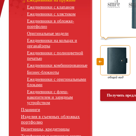
Ежедневники на пружине
Ежедневники с клапаном
Ежедневники с хлястиком
Ежедневники в обложке-
портфолио
Оригинальные модели
Ежедневники на кольцах и
органайзеры
Ежедневники с полноцветной
печатью
Ежедневники комбинированные
Бизнес-блокноты
общий вид
Ежедневники с оригинальными
блоками
Ежедневники с флеш-
Получить предл
накопителем и зарядным
устройством
Планинги
Изделия в съемных обложках
портфолио
Визитницы, кредитницы