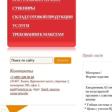
СУВЕНИРЫ
СКЛАД ГОТОВОЙ ПРОДУКЦИИ
УСЛУГИ
ТРЕБОВАНИЯ К МАКЕТАМ
Прайс-лист
Контакты
Материал /
Формат изделия
+7 (495) 128-50-10
,
141407, Химки, Куркинское шоссе, строение 2,
помещение 306, офис 1,
Ежедневник А5 ги
mail@spark-m.ru
, skype:
Spark_moscow
,
на полускрытой
схема проезда
пружине с хлясти
кнопке
* Гибкая система с
* Цены с учетом Н