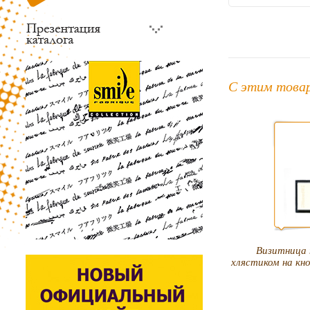
С этим това
Визитница 
хлястиком на кн