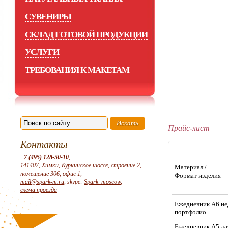
СУВЕНИРЫ
СКЛАД ГОТОВОЙ ПРОДУКЦИИ
УСЛУГИ
ТРЕБОВАНИЯ К МАКЕТАМ
Прайс-лист
Контакты
+7 (495) 128-50-10
,
141407, Химки, Куркинское шоссе, строение 2,
Материал /
помещение 306, офис 1,
Формат изделия
mail@spark-m.ru
, skype:
Spark_moscow
,
схема проезда
Ежедневник А6 не
портфолио
Ежедневник А5 да