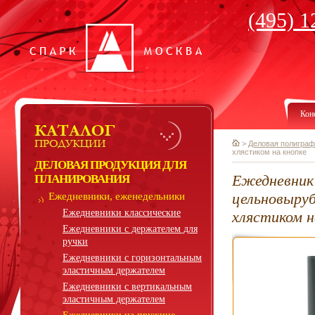
(495) 1
Кон
>
Деловая полиграф
хлястиком на кнопке
ДЕЛОВАЯ ПРОДУКЦИЯ ДЛЯ
Ежедневник
ПЛАНИРОВАНИЯ
цельновыру
Ежедневники, еженедельники
Ежедневники классические
хлястиком н
Ежедневники с держателем для
ручки
Ежедневники с горизонтальным
эластичным держателем
Ежедневники с вертикальным
эластичным держателем