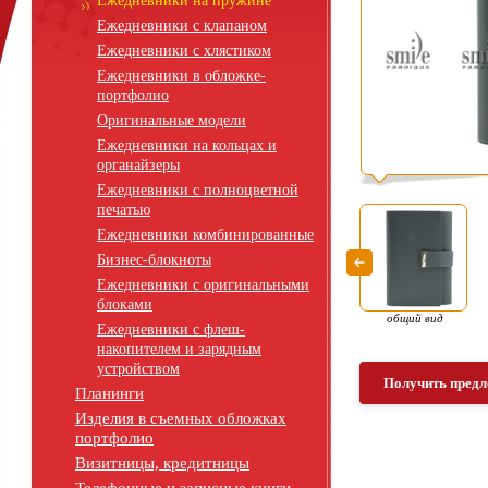
Ежедневники на пружине
Ежедневники с клапаном
Ежедневники с хлястиком
Ежедневники в обложке-
портфолио
Оригинальные модели
Ежедневники на кольцах и
органайзеры
Ежедневники с полноцветной
печатью
Ежедневники комбинированные
Бизнес-блокноты
Ежедневники с оригинальными
блоками
общий вид
Ежедневники с флеш-
накопителем и зарядным
устройством
Получить предл
Планинги
Изделия в съемных обложках
портфолио
Визитницы, кредитницы