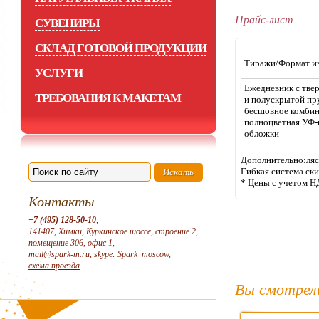
Прайс-лист
СУВЕНИРЫ
СКЛАД ГОТОВОЙ ПРОДУКЦИИ
Тиражи/Формат и
УСЛУГИ
Eжедневник с тве
ТРЕБОВАНИЯ К МАКЕТАМ
и полускрытой п
бесшовное комбин
полноцветная УФ-
обложки
Дополнительно:лясс
Гибкая система ск
* Цены с учетом Н
Контакты
+7 (495) 128-50-10
,
141407, Химки, Куркинское шоссе, строение 2,
помещение 306, офис 1,
mail@spark-m.ru
, skype:
Spark_moscow
,
схема проезда
Вы смотрел