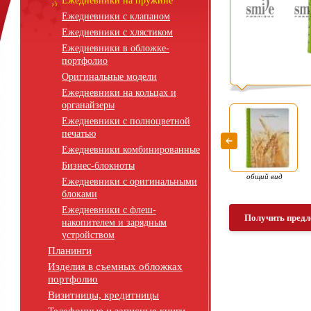
Ежедневники на пружине
Ежедневники с клапаном
Ежедневники с хлястиком
Ежедневники в обложке-
портфолио
Оригинальные модели
Ежедневники на кольцах и
органайзеры
Ежедневники с полноцветной
печатью
Ежедневники комбинированные
Бизнес-блокноты
общий вид
Ежедневники с оригинальными
блоками
Ежедневники с флеш-
Получить предл
накопителем и зарядным
устройством
Планинги
Изделия в съемных обложках
портфолио
Визитницы, кредитницы