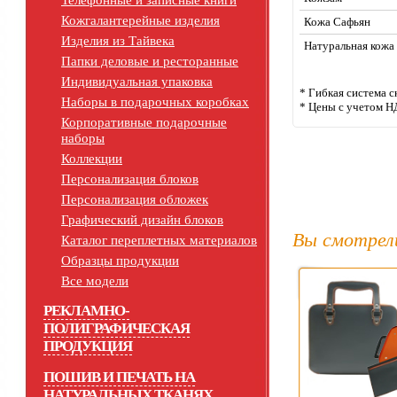
Телефонные и записные книги
Кожгалантерейные изделия
Кожа Сафьян
Изделия из Тайвека
Натуральная кожа
Папки деловые и ресторанные
Индивидуальная упаковка
* Гибкая система с
Наборы в подарочных коробках
* Цены с учетом Н
Корпоративные подарочные
наборы
Коллекции
Персонализация блоков
Персонализация обложек
Графический дизайн блоков
Вы смотрел
Каталог переплетных материалов
Образцы продукции
Все модели
РЕКЛАМНО-
ПОЛИГРАФИЧЕСКАЯ
ПРОДУКЦИЯ
ПОШИВ И ПЕЧАТЬ НА
НАТУРАЛЬНЫХ ТКАНЯХ