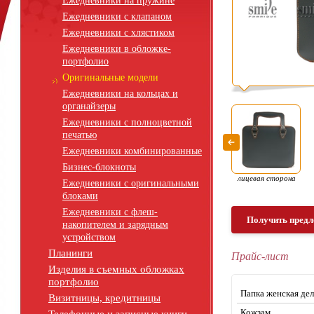
Ежедневники на пружине
Ежедневники с клапаном
Ежедневники с хлястиком
Ежедневники в обложке-
портфолио
Оригинальные модели
Ежедневники на кольцах и
органайзеры
Ежедневники с полноцветной
печатью
Ежедневники комбинированные
Бизнес-блокноты
лицевая сторона
Ежедневники с оригинальными
блоками
Ежедневники с флеш-
Получить предл
накопителем и зарядным
устройством
Планинги
Прайс-лист
Изделия в съемных обложках
портфолио
Папка женская дел
Визитницы, кредитницы
Кожзам