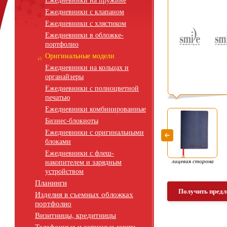
Ежедневники на пружине
Ежедневники с клапаном
Ежедневники с хлястиком
Ежедневники в обложке-
портфолио
Оригинальные модели
Ежедневники на кольцах и
органайзеры
Ежедневники с полноцветной
печатью
Ежедневники комбинированные
Бизнес-блокноты
Ежедневники с оригинальными
блоками
Ежедневники с флеш-
лицевая сторона
накопителем и зарядным
устройством
Планинги
Получить предл
Изделия в съемных обложках
портфолио
Визитницы, кредитницы