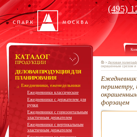
(495) 1
Кон
>
Деловая полиграф
окрашенным срезом и
ДЕЛОВАЯ ПРОДУКЦИЯ ДЛЯ
Ежедневник 
ПЛАНИРОВАНИЯ
периметру, 
Ежедневники, еженедельники
Ежедневники классические
окрашенным
Ежедневники с держателем для
форзацем
ручки
Ежедневники с горизонтальным
эластичным держателем
Ежедневники с вертикальным
эластичным держателем