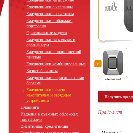
Ежедневники на пружине
Ежедневники с клапаном
Ежедневники с хлястиком
Ежедневники в обложке-
портфолио
Оригинальные модели
Ежедневники на кольцах и
органайзеры
Ежедневники с полноцветной
печатью
Ежедневники комбинированные
Бизнес-блокноты
Ежедневники с оригинальными
общий вид
блоками
Ежедневники с флеш-
накопителем и зарядным
Получить предл
устройством
Планинги
Прайс-лист
Изделия в съемных обложках
портфолио
Визитницы, кредитницы
Материал /