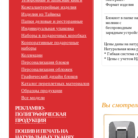
Телефонные и записные книги
Формат изде
Кожгалантерейные изделия
Изделия из Тайвека
Блокнот в папке н
Папки деловые и ресторанные
молнии с
беспроводным
Индивидуальная упаковка
зарядным устройс
Наборы в подарочных коробках
Корпоративные подарочные
Цены даны на нату
наборы
Натуральная кожа р
* Гибкая система с
Коллекции
* Цены с учетом Н
Персонализация блоков
Персонализация обложек
Графический дизайн блоков
Каталог переплетных материалов
Образцы продукции
Все модели
Вы смотрел
РЕКЛАМНО-
ПОЛИГРАФИЧЕСКАЯ
ПРОДУКЦИЯ
ПОШИВ И ПЕЧАТЬ НА
НАТУРАЛЬНЫХ ТКАНЯХ