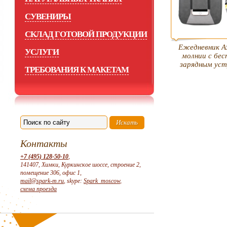
СУВЕНИРЫ
СКЛАД ГОТОВОЙ ПРОДУКЦИИ
Ежедневник А5
УСЛУГИ
молнии с бе
зарядным ус
ТРЕБОВАНИЯ К МАКЕТАМ
Контакты
+7 (495) 128-50-10
,
141407, Химки, Куркинское шоссе, строение 2,
помещение 306, офис 1,
mail@spark-m.ru
, skype:
Spark_moscow
,
схема проезда